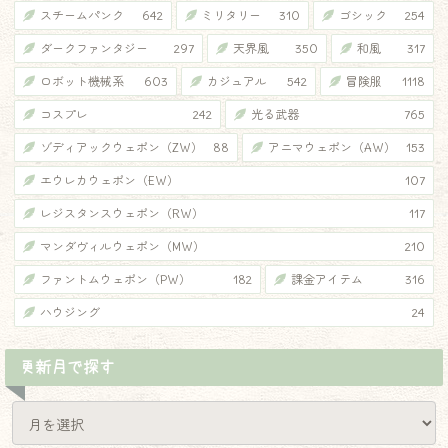
スチームパンク
642
ミリタリー
310
ゴシック
254
ダークファンタジー
297
天界風
350
和風
317
ロボット機械系
603
カジュアル
542
冒険服
1118
コスプレ
242
光る武器
765
ゾディアックウェポン（ZW）
88
アニマウェポン（AW）
153
エウレカウェポン（EW）
107
レジスタンスウェポン（RW）
117
マンダヴィルウェポン（MW）
210
ファントムウェポン（PW）
182
課金アイテム
316
ハウジング
24
更新月で探す