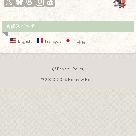
言語スイッチ
English
Français
日本語
📋 Privacy Policy
© 2020-2026 Norirow Note.