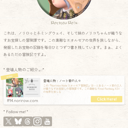
Norirow Note
これは、ノリロゥとネミングウェイ、そして妹のノリコちゃんが織りな
すお宝探しの冒険譚です。この素敵なエオルゼアの世界を旅しながら、
発掘したお宝物の記録を毎日ひとつずつ書き残しています。まぁ、よく
あるただの冒険記ですよ。
* 登場人物のご紹介.｡.:*
登場人物：ノート家の人々
この『Norirow Note エオルゼア冒険記』は―とあるノート家の三人
が織りなすお宝探しの冒険譚です。この素敵な Final Fantasy XIV
の世界を旅しな
ff14.norirow.com
* Follow me! *