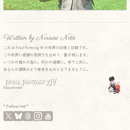
Written by Norirow Note
これは Final Fantasy 14 の世界の記憶と記録です。
この世界に感謝の気持ちを込めて、書き残します。
いつかの誰かの為に。何かの道標に。祈りと共に。
あなたの冒険がより幸多きものとなりますように。
© SQUARE ENIX
* Follow me! *