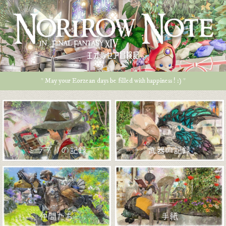
エオルゼア冒険記
* May your Eorzean days be filled with happiness ! :) *
ミラプリの記録
武器の記録
仲間たち
手紙