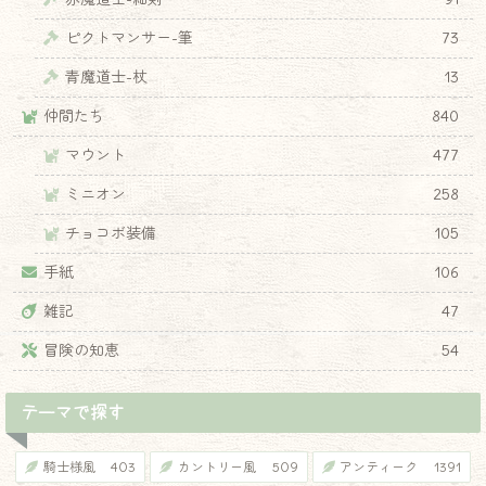
ピクトマンサー-筆
73
♦
青魔道士-杖
13
仲間たち
840
マウント
477
ミニオン
258
チョコボ装備
105
手紙
106
雑記
47
冒険の知恵
54
テーマで探す
騎士様風
403
カントリー風
509
アンティーク
1391