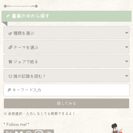
✼••┈┈┈┈┈┈┈┈┈••✼
〆 書庫の中から探す
※ 全部選択・入力しなくても検索できるよ！
* Follow me! *