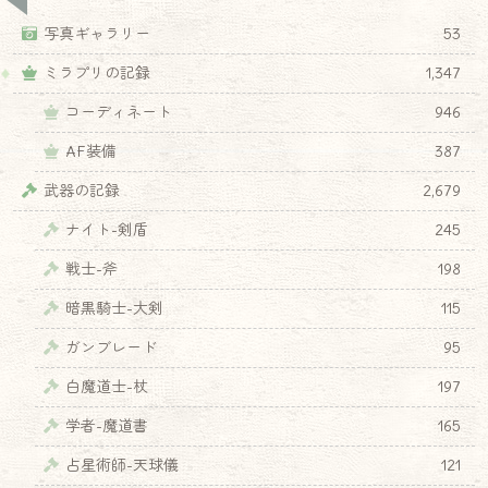
写真ギャラリー
53
ミラプリの記録
1,347
コーディネート
946
AF装備
387
武器の記録
2,679
ナイト-剣盾
245
戦士-斧
198
暗黒騎士-大剣
115
ガンブレード
95
白魔道士-杖
197
学者-魔道書
165
占星術師-天球儀
121