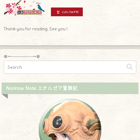
Thank you for reading. See you !
✼••┈┈┈┈┈┈┈┈┈••✼
Norirow Note エオルゼア冒険記