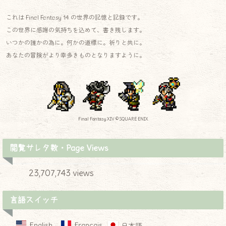
これは Final Fantasy 14 の世界の記憶と記録です。
この世界に感謝の気持ちを込めて、書き残します。
いつかの誰かの為に。何かの道標に。祈りと共に。
あなたの冒険がより幸多きものとなりますように。
Final Fantasy XIV © SQUARE ENIX
閲覧サレタ数・Page Views
23,707,743 views
言語スイッチ
English
Français