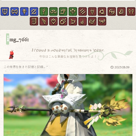
i
mg_7661
I found a wonderful treasure today.
今日はこんな素敵なお宝物を見つけたよ！
この世界を生きた記憶と記録.｡.:*
2025.08.09