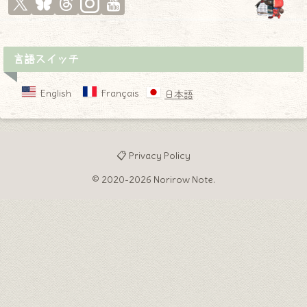
言語スイッチ
English
Français
日本語
📋 Privacy Policy
© 2020-2026 Norirow Note.