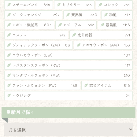
スチームパンク
645
ミリタリー
313
ゴシック
254
ダークファンタジー
297
天界風
350
和風
317
ロボット機械系
603
カジュアル
542
冒険服
1118
コスプレ
242
光る武器
771
ゾディアックウェポン（ZW）
88
アニマウェポン（AW）
153
エウレカウェポン（EW）
107
レジスタンスウェポン（RW）
117
マンダヴィルウェポン（MW）
210
ファントムウェポン（PW）
188
課金アイテム
316
ハウジング
24
更新月で探す