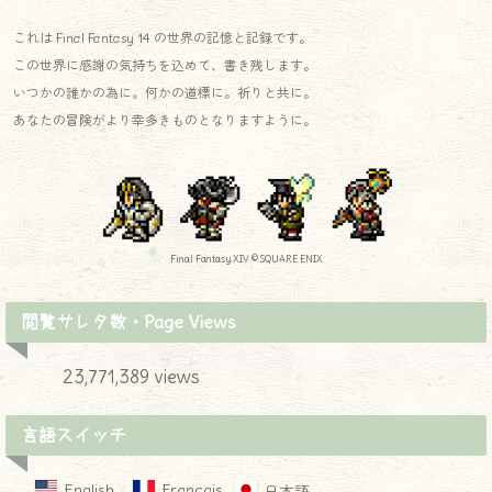
これは Final Fantasy 14 の世界の記憶と記録です。
この世界に感謝の気持ちを込めて、書き残します。
いつかの誰かの為に。何かの道標に。祈りと共に。
あなたの冒険がより幸多きものとなりますように。
Final Fantasy XIV © SQUARE ENIX
閲覧サレタ数・Page Views
23,771,389 views
言語スイッチ
English
Français