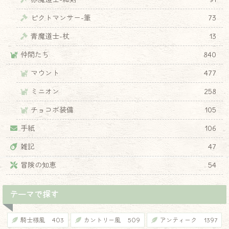
ピクトマンサー-筆
73
青魔道士-杖
13
仲間たち
840
マウント
477
ミニオン
258
チョコボ装備
105
手紙
106
雑記
47
冒険の知恵
54
テーマで探す
騎士様風
403
カントリー風
509
アンティーク
1397