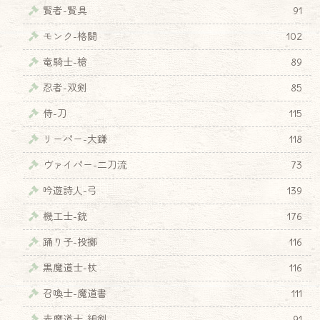
賢者-賢具
91
モンク-格闘
102
竜騎士-槍
89
忍者-双剣
85
侍-刀
115
リーパー-大鎌
118
ヴァイパー-二刀流
73
吟遊詩人-弓
139
♦
機工士-銃
176
踊り子-投擲
116
黒魔道士-杖
116
召喚士-魔道書
111
赤魔道士-細剣
91