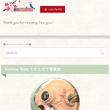
Thank you for reading. See you !
✼••┈┈┈┈┈┈┈┈┈••✼
Norirow Note エオルゼア冒険記