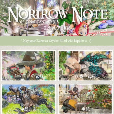
エオルゼア冒険記
* May your Eorzean days be filled with happiness ! :) *
ミラプリの記録
武器の記録
仲間たち
手紙