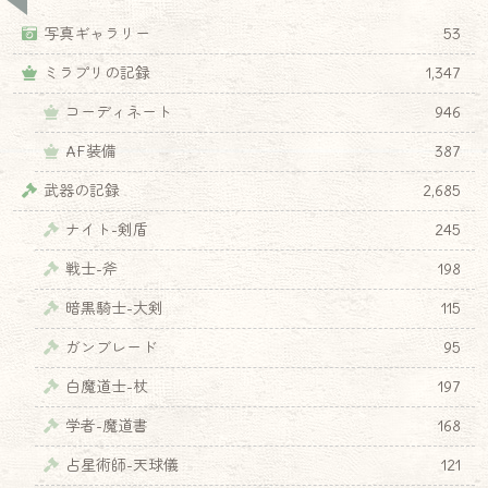
写真ギャラリー
53
ミラプリの記録
1,347
コーディネート
946
AF装備
387
武器の記録
2,685
ナイト-剣盾
245
戦士-斧
198
暗黒騎士-大剣
115
ガンブレード
95
白魔道士-杖
197
学者-魔道書
168
占星術師-天球儀
121