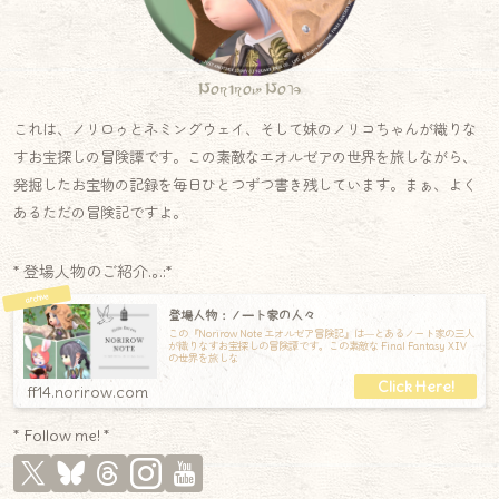
Norirow Note
これは、ノリロゥとネミングウェイ、そして妹のノリコちゃんが織りな
すお宝探しの冒険譚です。この素敵なエオルゼアの世界を旅しながら、
発掘したお宝物の記録を毎日ひとつずつ書き残しています。まぁ、よく
あるただの冒険記ですよ。
* 登場人物のご紹介.｡.:*
登場人物：ノート家の人々
この『Norirow Note エオルゼア冒険記』は―とあるノート家の三人
が織りなすお宝探しの冒険譚です。この素敵な Final Fantasy XIV
の世界を旅しな
ff14.norirow.com
* Follow me! *