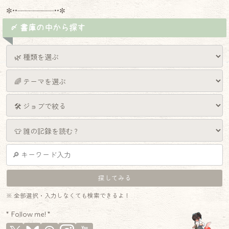
✼••┈┈┈┈┈┈┈┈┈••✼
〆 書庫の中から探す
※ 全部選択・入力しなくても検索できるよ！
* Follow me! *