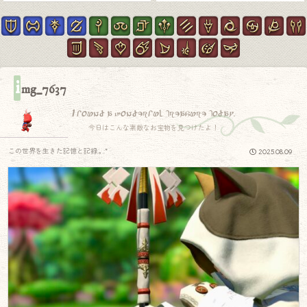
i
mg_7637
I found a wonderful treasure today.
今日はこんな素敵なお宝物を見つけたよ！
この世界を生きた記憶と記録.｡.:*
2025.08.09