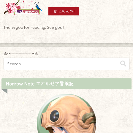
Thank you for reading. See you !
✼••┈┈┈┈┈┈┈┈┈••✼
Norirow Note エオルゼア冒険記