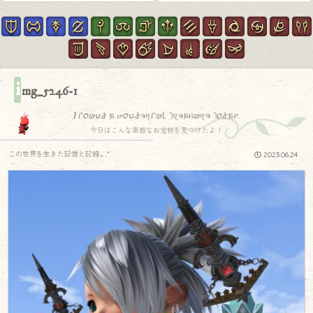
i
mg_5246-1
I found a wonderful treasure today.
今日はこんな素敵なお宝物を見つけたよ！
この世界を生きた記憶と記録.｡.:*
2025.06.24