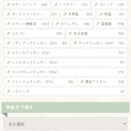
スチームパンク
642
ミリタリー
310
ゴシック
254
♦
ダークファンタジー
297
天界風
350
和風
317
ロボット機械系
603
カジュアル
542
冒険服
1118
コスプレ
242
光る武器
765
ゾディアックウェポン（ZW）
88
アニマウェポン（AW）
153
エウレカウェポン（EW）
107
レジスタンスウェポン（RW）
117
マンダヴィルウェポン（MW）
210
ファントムウェポン（PW）
182
課金アイテム
316
ハウジング
24
更新月で探す