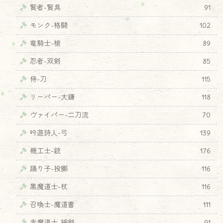
賢者-賢具
91
モンク-格闘
102
竜騎士-槍
89
忍者-双剣
85
侍-刀
115
リーパー-大鎌
118
ヴァイパー-二刀流
70
吟遊詩人-弓
139
機工士-銃
176
踊り子-投擲
116
黒魔道士-杖
116
召喚士-魔道書
111
赤魔道士-細剣
91