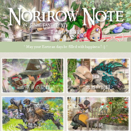
エオルゼア冒険記
* May your Eorzean days be filled with happiness ! :) *
ミラプリの記録
武器の記録
仲間たち
手紙