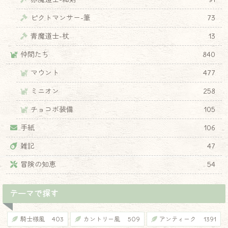
ピクトマンサー-筆
73
青魔道士-杖
13
仲間たち
840
マウント
477
ミニオン
258
チョコボ装備
105
手紙
106
雑記
47
冒険の知恵
54
テーマで探す
騎士様風
403
カントリー風
509
アンティーク
1391