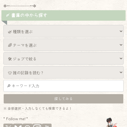
✼••┈┈┈┈┈┈┈┈┈••✼
〆 書庫の中から探す
※ 全部選択・入力しなくても検索できるよ！
* Follow me! *