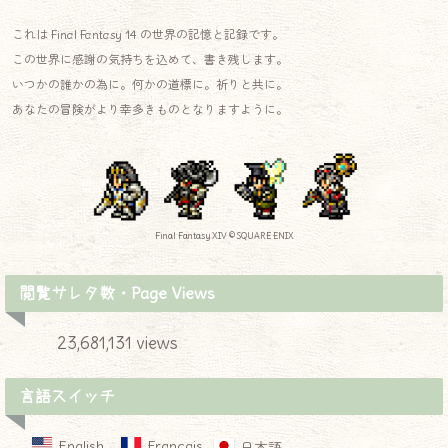
これは Final Fantasy 14 の世界の記憶と記録です。
この世界に感謝の気持ちを込めて、書き残します。
いつかの誰かの為に。何かの道標に。祈りと共に。
あなたの冒険がより幸多きものとなりますように。
Final Fantasy XIV © SQUARE ENIX
閲覧サレタ数・Page Views
23,681,131 views
言語スイッチ
English
Français