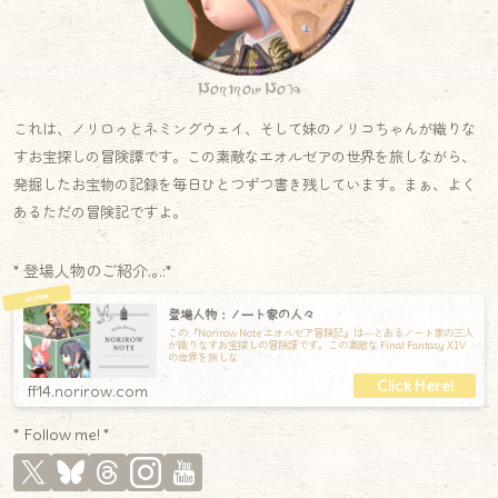
Norirow Note
これは、ノリロゥとネミングウェイ、そして妹のノリコちゃんが織りな
すお宝探しの冒険譚です。この素敵なエオルゼアの世界を旅しながら、
発掘したお宝物の記録を毎日ひとつずつ書き残しています。まぁ、よく
あるただの冒険記ですよ。
* 登場人物のご紹介.｡.:*
登場人物：ノート家の人々
この『Norirow Note エオルゼア冒険記』は―とあるノート家の三人
が織りなすお宝探しの冒険譚です。この素敵な Final Fantasy XIV
の世界を旅しな
ff14.norirow.com
* Follow me! *