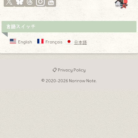
言語スイッチ
English
Français
日本語
📋 Privacy Policy
© 2020-2026 Norirow Note.