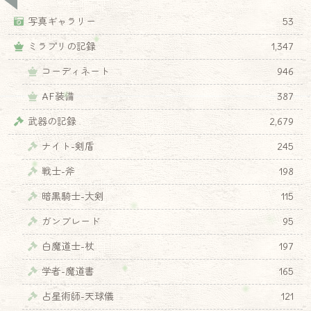
写真ギャラリー
53
ミラプリの記録
1,347
コーディネート
946
AF装備
387
武器の記録
2,679
ナイト-剣盾
245
戦士-斧
198
暗黒騎士-大剣
115
ガンブレード
95
白魔道士-杖
197
学者-魔道書
165
占星術師-天球儀
121