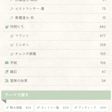
ピクトマンサー-筆
73
青魔道士-杖
13
♦
仲間たち
840
マウント
477
ミニオン
258
チョコボ装備
105
手紙
106
雑記
47
冒険の知恵
54
テーマで探す
騎士様風
403
カントリー風
509
アンティーク
1391