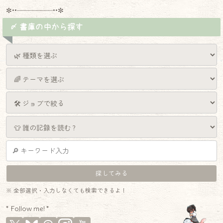
✼••┈┈┈┈┈┈┈┈┈••✼
〆 書庫の中から探す
※ 全部選択・入力しなくても検索できるよ！
* Follow me! *