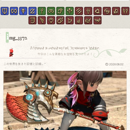
i
mg_3372
I found a wonderful treasure today.
今日はこんな素敵なお宝物を見つけたよ！
この世界を生きた記憶と記録.｡.:*
2026.06.02