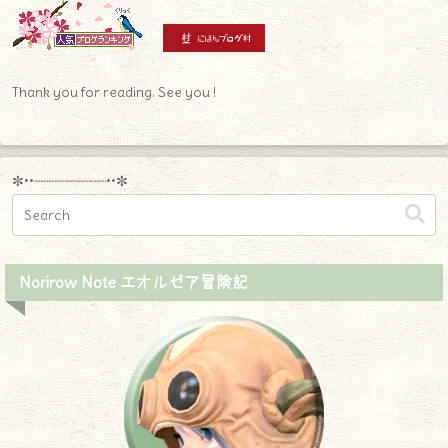
Thank you for reading. See you !
✼••┈┈┈┈┈┈┈┈┈••✼
Norirow Note エオルゼア冒険記