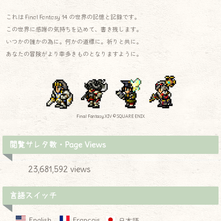
これは Final Fantasy 14 の世界の記憶と記録です。
この世界に感謝の気持ちを込めて、書き残します。
いつかの誰かの為に。何かの道標に。祈りと共に。
あなたの冒険がより幸多きものとなりますように。
Final Fantasy XIV © SQUARE ENIX
閲覧サレタ数・Page Views
23,681,592 views
言語スイッチ
English
Français