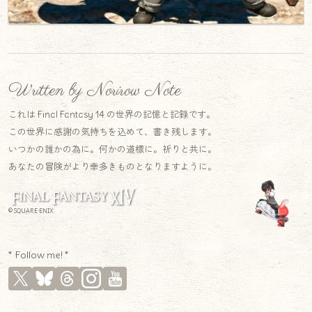
Written by Norirow Note
これは Final Fantasy 14 の世界の記憶と記録です。
この世界に感謝の気持ちを込めて、書き残します。
いつかの誰かの為に。何かの道標に。祈りと共に。
あなたの冒険がより幸多きものとなりますように。
© SQUARE ENIX
* Follow me! *