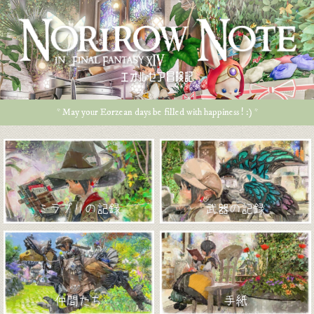
エオルゼア冒険記
* May your Eorzean days be filled with happiness ! :) *
ミラプリの記録
武器の記録
仲間たち
手紙