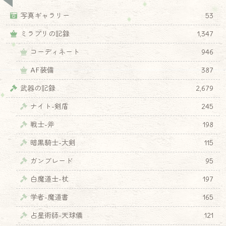
写真ギャラリー
53
ミラプリの記録
1,347
コーディネート
946
AF装備
387
武器の記録
2,679
ナイト-剣盾
245
戦士-斧
198
暗黒騎士-大剣
115
ガンブレード
95
白魔道士-杖
197
学者-魔道書
165
占星術師-天球儀
121