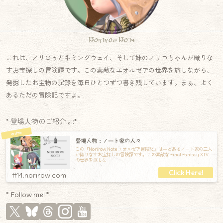
Norirow Note
これは、ノリロゥとネミングウェイ、そして妹のノリコちゃんが織りな
すお宝探しの冒険譚です。この素敵なエオルゼアの世界を旅しながら、
発掘したお宝物の記録を毎日ひとつずつ書き残しています。まぁ、よく
あるただの冒険記ですよ。
* 登場人物のご紹介.｡.:*
登場人物：ノート家の人々
この『Norirow Note エオルゼア冒険記』は―とあるノート家の三人
が織りなすお宝探しの冒険譚です。この素敵な Final Fantasy XIV
の世界を旅しな
ff14.norirow.com
* Follow me! *