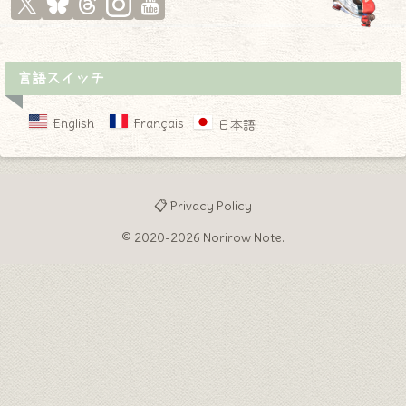
言語スイッチ
English
Français
日本語
📋 Privacy Policy
© 2020-2026 Norirow Note.