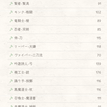
賢者-賢具
91
モンク-格闘
102
竜騎士-槍
89
忍者-双剣
85
侍-刀
115
リーパー-大鎌
118
ヴァイパー-二刀流
70
吟遊詩人-弓
139
機工士-銃
176
踊り子-投擲
116
黒魔道士-杖
116
召喚士-魔道書
111
赤魔道士-細剣
91