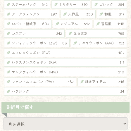
スチームパンク
642
ミリタリー
310
ゴシック
254
ダークファンタジー
297
天界風
350
和風
317
ロボット機械系
603
カジュアル
542
冒険服
1118
コスプレ
242
光る武器
765
ゾディアックウェポン（ZW）
88
アニマウェポン（AW）
153
エウレカウェポン（EW）
107
レジスタンスウェポン（RW）
117
マンダヴィルウェポン（MW）
210
ファントムウェポン（PW）
182
課金アイテム
316
ハウジング
24
更新月で探す