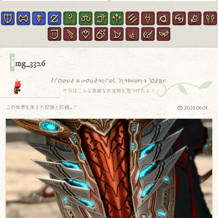
i
mg_3326
I found a wonderful treasure today.
今日はこんな素敵なお宝物を見つけたよ！
この世界を生きた記憶と記録.｡.:*
2026.06.01