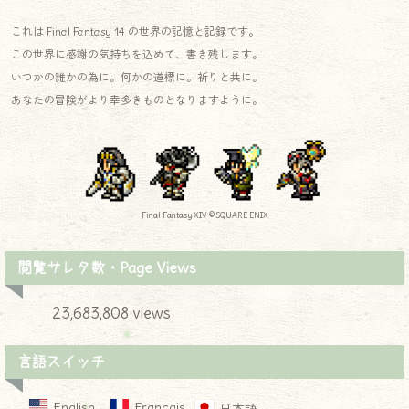
これは Final Fantasy 14 の世界の記憶と記録です。
この世界に感謝の気持ちを込めて、書き残します。
いつかの誰かの為に。何かの道標に。祈りと共に。
あなたの冒険がより幸多きものとなりますように。
Final Fantasy XIV © SQUARE ENIX
閲覧サレタ数・Page Views
23,683,808 views
言語スイッチ
English
Français