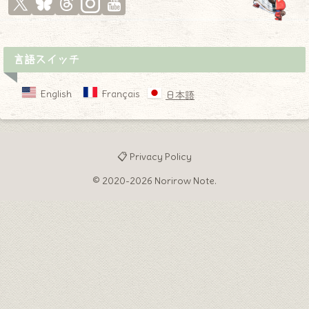
言語スイッチ
English
Français
日本語
📋 Privacy Policy
© 2020-2026 Norirow Note.