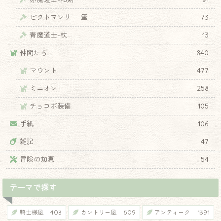
ピクトマンサー-筆
73
青魔道士-杖
13
仲間たち
840
マウント
477
ミニオン
258
チョコボ装備
105
手紙
106
雑記
47
冒険の知恵
54
テーマで探す
騎士様風
403
カントリー風
509
アンティーク
1391