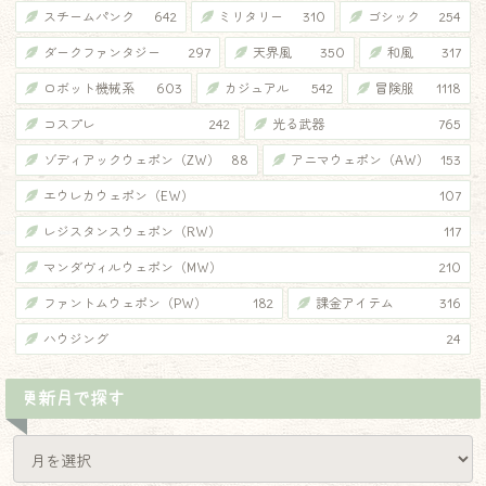
スチームパンク
642
ミリタリー
310
ゴシック
254
ダークファンタジー
297
天界風
350
和風
317
ロボット機械系
603
カジュアル
542
冒険服
1118
コスプレ
242
光る武器
765
ゾディアックウェポン（ZW）
88
アニマウェポン（AW）
153
エウレカウェポン（EW）
107
レジスタンスウェポン（RW）
117
マンダヴィルウェポン（MW）
210
ファントムウェポン（PW）
182
課金アイテム
316
ハウジング
24
更新月で探す