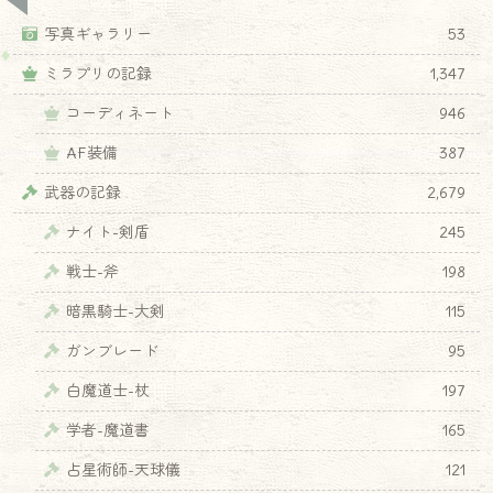
写真ギャラリー
53
ミラプリの記録
1,347
コーディネート
946
AF装備
387
武器の記録
2,679
ナイト-剣盾
245
戦士-斧
198
暗黒騎士-大剣
115
ガンブレード
95
白魔道士-杖
197
学者-魔道書
165
占星術師-天球儀
121