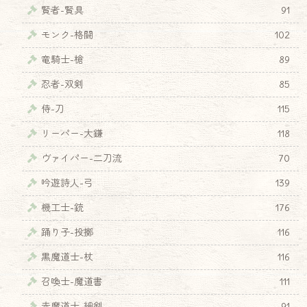
賢者-賢具
91
モンク-格闘
102
竜騎士-槍
89
忍者-双剣
85
侍-刀
115
リーパー-大鎌
118
ヴァイパー-二刀流
70
吟遊詩人-弓
139
機工士-銃
176
踊り子-投擲
116
黒魔道士-杖
116
召喚士-魔道書
111
赤魔道士-細剣
91
♦