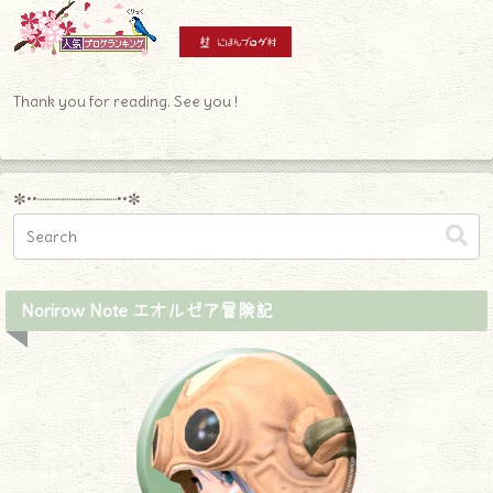
Thank you for reading. See you !
✼••┈┈┈┈┈┈┈┈┈••✼
Norirow Note エオルゼア冒険記