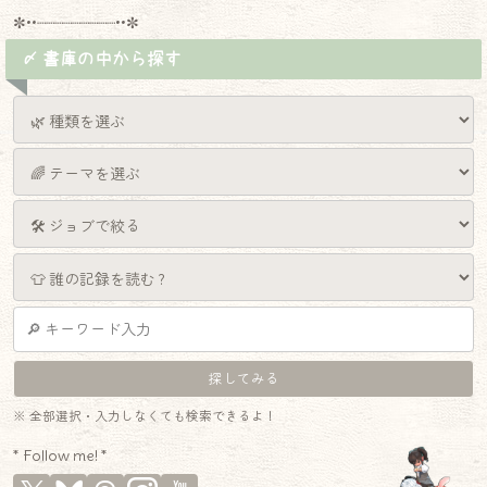
✼••┈┈┈┈┈┈┈┈┈••✼
〆 書庫の中から探す
※ 全部選択・入力しなくても検索できるよ！
* Follow me! *