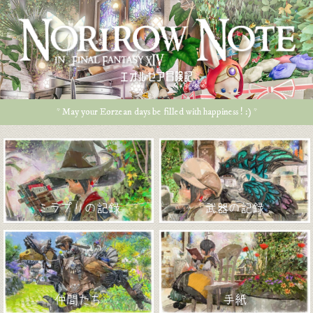
エオルゼア冒険記
* May your Eorzean days be filled with happiness ! :) *
ミラプリの記録
武器の記録
仲間たち
手紙