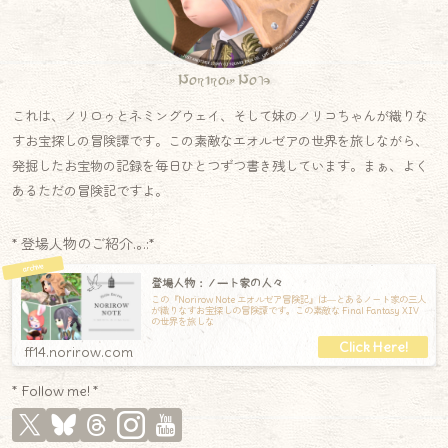
Norirow Note
これは、ノリロゥとネミングウェイ、そして妹のノリコちゃんが織りな
すお宝探しの冒険譚です。この素敵なエオルゼアの世界を旅しながら、
発掘したお宝物の記録を毎日ひとつずつ書き残しています。まぁ、よく
あるただの冒険記ですよ。
* 登場人物のご紹介.｡.:*
登場人物：ノート家の人々
この『Norirow Note エオルゼア冒険記』は―とあるノート家の三人
が織りなすお宝探しの冒険譚です。この素敵な Final Fantasy XIV
の世界を旅しな
ff14.norirow.com
* Follow me! *