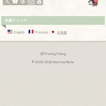
言語スイッチ
English
Français
日本語
📋 Privacy Policy
© 2020-2026 Norirow Note.