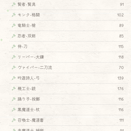
賢者-賢具
91
モンク-格闘
102
竜騎士-槍
89
忍者-双剣
85
侍-刀
115
リーパー-大鎌
118
ヴァイパー-二刀流
70
吟遊詩人-弓
139
機工士-銃
176
踊り子-投擲
116
黒魔道士-杖
116
召喚士-魔道書
111
赤魔道士-細剣
91