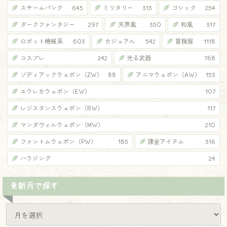
スチームパンク
645
ミリタリー
313
ゴシック
254
ダークファンタジー
297
天界風
350
和風
317
♦
ロボット機械系
603
カジュアル
542
冒険服
1118
コスプレ
242
光る武器
768
ゾディアックウェポン（ZW）
88
アニマウェポン（AW）
153
エウレカウェポン（EW）
107
レジスタンスウェポン（RW）
117
マンダヴィルウェポン（MW）
210
ファントムウェポン（PW）
185
課金アイテム
316
ハウジング
24
更新月で探す