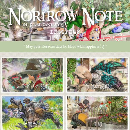
エオルゼア冒険記
* May your Eorzean days be filled with happiness ! :) *
ミラプリの記録
武器の記録
仲間たち
手紙