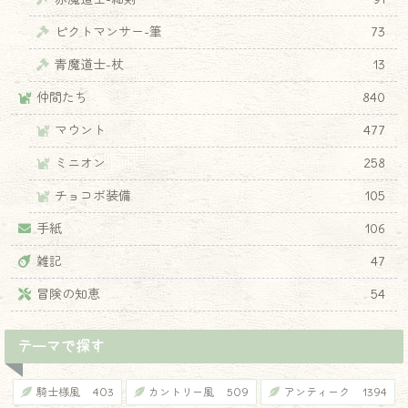
ピクトマンサー-筆
73
青魔道士-杖
13
仲間たち
840
マウント
477
ミニオン
258
チョコボ装備
105
手紙
106
雑記
47
冒険の知恵
54
テーマで探す
騎士様風
403
カントリー風
509
アンティーク
1394