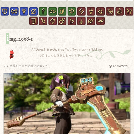
i
mg_2998-1
I found a wonderful treasure today.
今日はこんな素敵なお宝物を見つけたよ！
この世界を生きた記憶と記録.｡.:*
2026.05.25