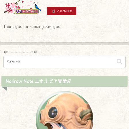
Thank you for reading. See you !
✼••┈┈┈┈┈┈┈┈┈••✼
Norirow Note エオルゼア冒険記