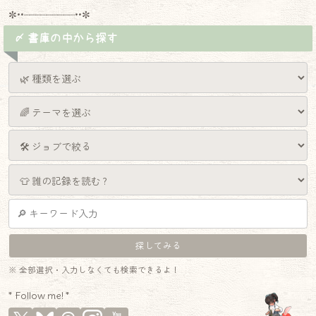
✼••┈┈┈┈┈┈┈┈┈••✼
〆 書庫の中から探す
※ 全部選択・入力しなくても検索できるよ！
* Follow me! *