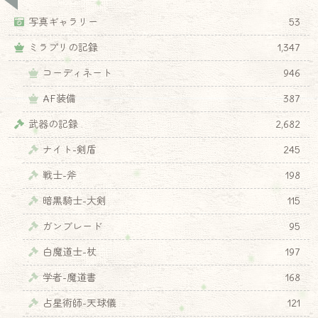
写真ギャラリー
53
ミラプリの記録
1,347
コーディネート
946
AF装備
387
武器の記録
2,682
ナイト-剣盾
245
戦士-斧
198
暗黒騎士-大剣
115
ガンブレード
95
白魔道士-杖
197
学者-魔道書
168
占星術師-天球儀
121