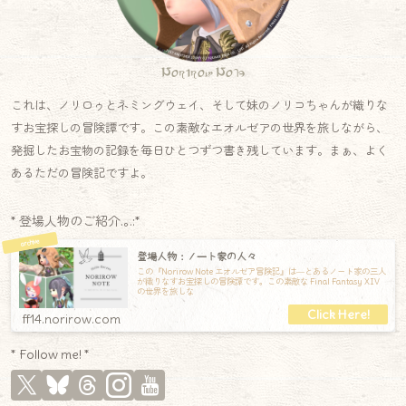
Norirow Note
これは、ノリロゥとネミングウェイ、そして妹のノリコちゃんが織りな
すお宝探しの冒険譚です。この素敵なエオルゼアの世界を旅しながら、
発掘したお宝物の記録を毎日ひとつずつ書き残しています。まぁ、よく
あるただの冒険記ですよ。
* 登場人物のご紹介.｡.:*
登場人物：ノート家の人々
この『Norirow Note エオルゼア冒険記』は―とあるノート家の三人
が織りなすお宝探しの冒険譚です。この素敵な Final Fantasy XIV
の世界を旅しな
ff14.norirow.com
* Follow me! *