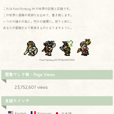
これは Final Fantasy 14 の世界の記憶と記録です。
この世界に感謝の気持ちを込めて、書き残します。
いつかの誰かの為に。何かの道標に。祈りと共に。
あなたの冒険がより幸多きものとなりますように。
Final Fantasy XIV © SQUARE ENIX
閲覧サレタ数・Page Views
23,752,607 views
言語スイッチ
English
Français