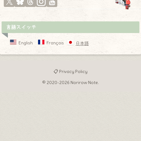
言語スイッチ
English
Français
日本語
📋 Privacy Policy
© 2020-2026 Norirow Note.