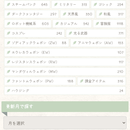
スチームパンク
645
ミリタリー
313
ゴシック
254
ダークファンタジー
297
天界風
350
和風
317
ロボット機械系
603
カジュアル
542
冒険服
1118
コスプレ
242
光る武器
771
ゾディアックウェポン（ZW）
88
アニマウェポン（AW）
153
エウレカウェポン（EW）
107
レジスタンスウェポン（RW）
117
マンダヴィルウェポン（MW）
210
ファントムウェポン（PW）
188
課金アイテム
316
ハウジング
24
更新月で探す