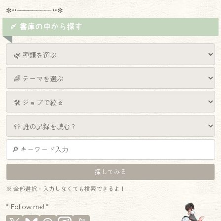
✼••┈┈┈┈┈┈┈┈┈••✼
〆 書庫の中から探す
※ 全部選択・入力しなくても検索できるよ！
* Follow me! *