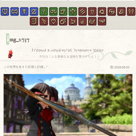
i
mg_2737
I found a wonderful treasure today.
今日はこんな素敵なお宝物を見つけたよ！
この世界を生きた記憶と記録.｡.:*
2026.05.20