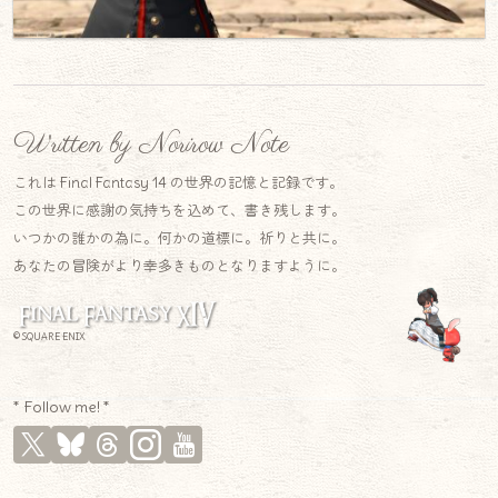
Written by Norirow Note
これは Final Fantasy 14 の世界の記憶と記録です。
この世界に感謝の気持ちを込めて、書き残します。
いつかの誰かの為に。何かの道標に。祈りと共に。
あなたの冒険がより幸多きものとなりますように。
© SQUARE ENIX
* Follow me! *