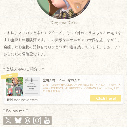
Norirow Note
これは、ノリロゥとネミングウェイ、そして妹のノリコちゃんが織りな
すお宝探しの冒険譚です。この素敵なエオルゼアの世界を旅しながら、
発掘したお宝物の記録を毎日ひとつずつ書き残しています。まぁ、よく
あるただの冒険記ですよ。
* 登場人物のご紹介.｡.:*
登場人物：ノート家の人々
この『Norirow Note エオルゼア冒険記』は―とあるノート家の三人
が織りなすお宝探しの冒険譚です。この素敵な Final Fantasy XIV
の世界を旅しな
ff14.norirow.com
* Follow me! *