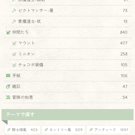
ピクトマンサー-筆
73
青魔道士-杖
13
仲間たち
840
♦
マウント
477
ミニオン
258
チョコボ装備
105
手紙
106
雑記
47
冒険の知恵
54
テーマで探す
騎士様風
403
カントリー風
509
アンティーク
1397