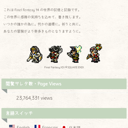
これは Final Fantasy 14 の世界の記憶と記録です。
この世界に感謝の気持ちを込めて、書き残します。
いつかの誰かの為に。何かの道標に。祈りと共に。
あなたの冒険がより幸多きものとなりますように。
Final Fantasy XIV © SQUARE ENIX
閲覧サレタ数・Page Views
23,764,331 views
言語スイッチ
English
Français