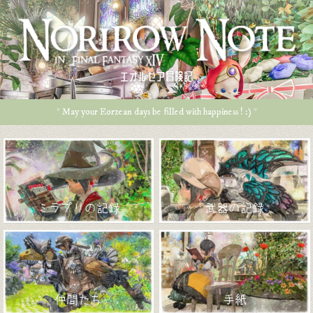
エオルゼア冒険記
* May your Eorzean days be filled with happiness ! :) *
ミラプリの記録
武器の記録
仲間たち
手紙