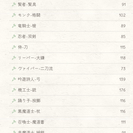
賢者-賢具
91
モンク-格闘
102
竜騎士-槍
89
忍者-双剣
85
侍-刀
115
リーパー-大鎌
118
ヴァイパー-二刀流
73
吟遊詩人-弓
139
機工士-銃
176
踊り子-投擲
116
黒魔道士-杖
116
召喚士-魔道書
111
赤魔道士-細剣
91