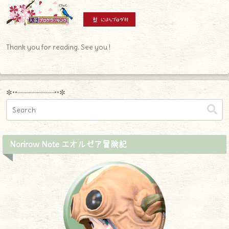
Thank you for reading. See you !
✼••┈┈┈┈┈┈┈┈┈••✼
Norirow Note エオルゼア冒険記