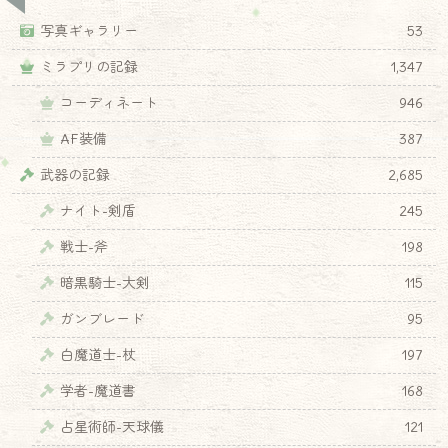
写真ギャラリー
53
ミラプリの記録
1,347
コーディネート
946
AF装備
387
武器の記録
2,685
ナイト-剣盾
245
戦士-斧
198
暗黒騎士-大剣
115
ガンブレード
95
白魔道士-杖
197
学者-魔道書
168
占星術師-天球儀
121