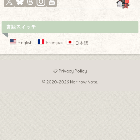
言語スイッチ
English
Français
日本語
📋 Privacy Policy
© 2020-2026 Norirow Note.