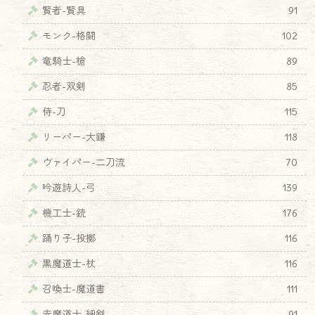
賢者-賢具
91
モンク-格闘
102
竜騎士-槍
89
忍者-双剣
85
侍-刀
115
リーパー-大鎌
118
ヴァイパー-二刀流
70
吟遊詩人-弓
139
機工士-銃
176
踊り子-投擲
116
♦
黒魔道士-杖
116
召喚士-魔道書
111
赤魔道士-細剣
91