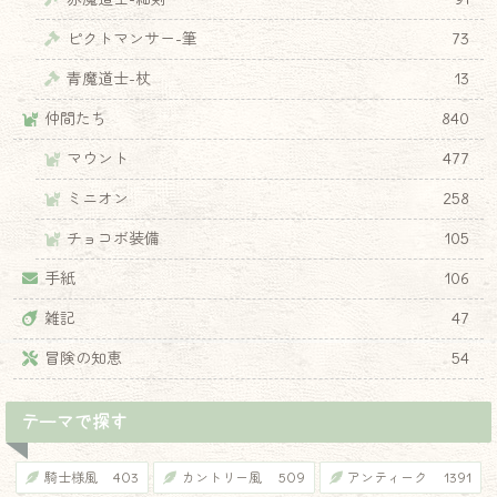
ピクトマンサー-筆
73
青魔道士-杖
13
仲間たち
840
マウント
477
ミニオン
258
チョコボ装備
105
手紙
106
雑記
47
冒険の知恵
54
テーマで探す
騎士様風
403
カントリー風
509
アンティーク
1391