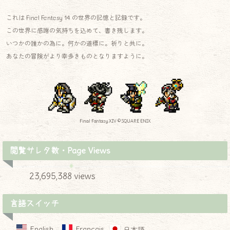
これは Final Fantasy 14 の世界の記憶と記録です。
この世界に感謝の気持ちを込めて、書き残します。
いつかの誰かの為に。何かの道標に。祈りと共に。
あなたの冒険がより幸多きものとなりますように。
Final Fantasy XIV © SQUARE ENIX
閲覧サレタ数・Page Views
23,695,388 views
言語スイッチ
English
Français