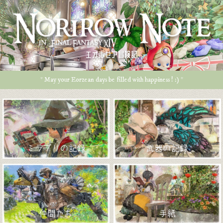
エオルゼア冒険記
* May your Eorzean days be filled with happiness ! :) *
ミラプリの記録
武器の記録
仲間たち
手紙