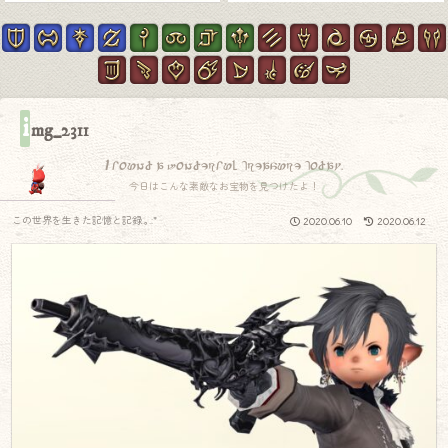
i
mg_2311
I found a wonderful treasure today.
今日はこんな素敵なお宝物を見つけたよ！
この世界を生きた記憶と記録.｡.:*
2020.06.10
2020.06.12