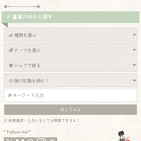
✼••┈┈┈┈┈┈┈┈┈••✼
〆 書庫の中から探す
※ 全部選択・入力しなくても検索できるよ！
* Follow me! *