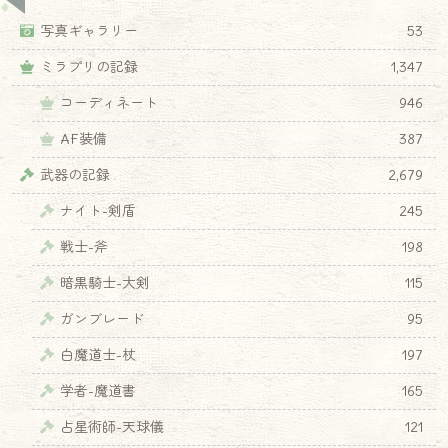
写真ギャラリー
53
ミラプリの記録
1,347
コーディネート
946
AF装備
387
武器の記録
2,679
ナイト-剣盾
245
戦士-斧
198
暗黒騎士-大剣
115
ガンブレード
95
白魔道士-杖
197
学者-魔道書
165
占星術師-天球儀
121