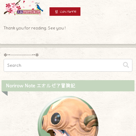
Thank you for reading. See you !
✼••┈┈┈┈┈┈┈┈┈••✼
Norirow Note エオルゼア冒険記