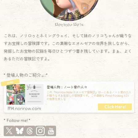
Norirow Note
これは、ノリロゥとネミングウェイ、そして妹のノリコちゃんが織りな
すお宝探しの冒険譚です。この素敵なエオルゼアの世界を旅しながら、
発掘したお宝物の記録を毎日ひとつずつ書き残しています。まぁ、よく
あるただの冒険記ですよ。
* 登場人物のご紹介.｡.:*
登場人物：ノート家の人々
この『Norirow Note エオルゼア冒険記』は―とあるノート家の三人
が織りなすお宝探しの冒険譚です。この素敵な Final Fantasy XIV
の世界を旅しな
ff14.norirow.com
* Follow me! *