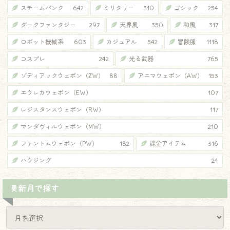
スチームパンク
642
ミリタリー
310
ゴシック
254
ダークファンタジー
297
天界風
350
和風
317
ロボット機械系
603
カジュアル
542
冒険服
1118
コスプレ
242
光る武器
765
ゾディアックウェポン（ZW）
88
アニマウェポン（AW）
153
エウレカウェポン（EW）
107
レジスタンスウェポン（RW）
117
マンダヴィルウェポン（MW）
210
ファントムウェポン（PW）
182
課金アイテム
316
ハウジング
24
更新月で探す