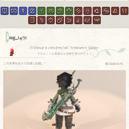
i
mg_1471
I found a wonderful treasure today.
今日はこんな素敵なお宝物を見つけたよ！
この世界を生きた記憶と記録.｡.:*
2020.12.13