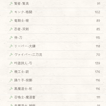
賢者-賢具
91
モンク-格闘
102
竜騎士-槍
89
忍者-双剣
85
侍-刀
115
リーパー-大鎌
118
ヴァイパー-二刀流
70
吟遊詩人-弓
139
機工士-銃
176
踊り子-投擲
116
黒魔道士-杖
116
召喚士-魔道書
111
赤魔道士-細剣
91