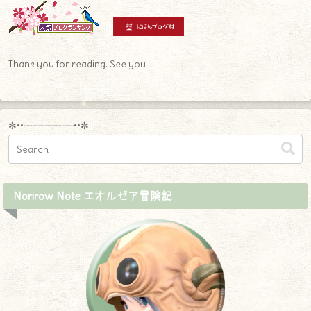
Thank you for reading. See you !
✼••┈┈┈┈┈┈┈┈┈••✼
Norirow Note エオルゼア冒険記