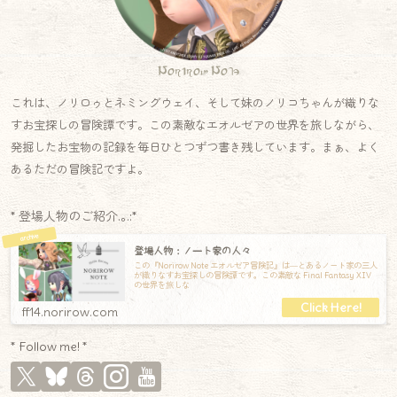
Norirow Note
これは、ノリロゥとネミングウェイ、そして妹のノリコちゃんが織りな
すお宝探しの冒険譚です。この素敵なエオルゼアの世界を旅しながら、
発掘したお宝物の記録を毎日ひとつずつ書き残しています。まぁ、よく
あるただの冒険記ですよ。
* 登場人物のご紹介.｡.:*
登場人物：ノート家の人々
この『Norirow Note エオルゼア冒険記』は―とあるノート家の三人
が織りなすお宝探しの冒険譚です。この素敵な Final Fantasy XIV
の世界を旅しな
ff14.norirow.com
* Follow me! *