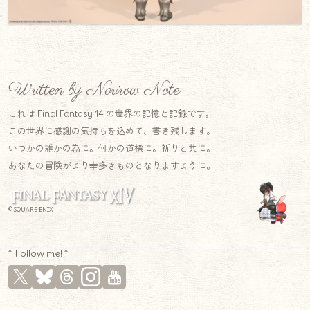
Written by Norirow Note
これは Final Fantasy 14 の世界の記憶と記録です。
この世界に感謝の気持ちを込めて、書き残します。
いつかの誰かの為に。何かの道標に。祈りと共に。
あなたの冒険がより幸多きものとなりますように。
© SQUARE ENIX
* Follow me! *