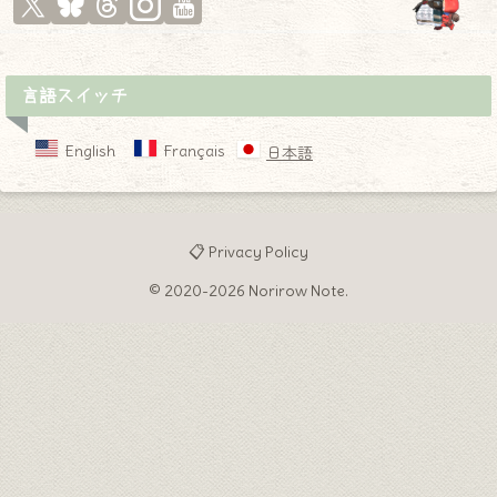
言語スイッチ
English
Français
日本語
📋 Privacy Policy
© 2020-2026 Norirow Note.