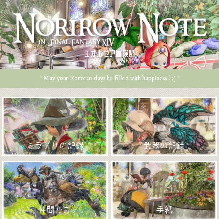
エオルゼア冒険記
* May your Eorzean days be filled with happiness ! :) *
ミラプリの記録
武器の記録
仲間たち
手紙