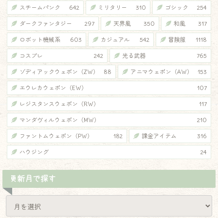
スチームパンク
642
ミリタリー
310
ゴシック
254
ダークファンタジー
297
天界風
350
和風
317
ロボット機械系
603
カジュアル
542
冒険服
1118
コスプレ
242
光る武器
765
ゾディアックウェポン（ZW）
88
アニマウェポン（AW）
153
エウレカウェポン（EW）
107
レジスタンスウェポン（RW）
117
マンダヴィルウェポン（MW）
210
ファントムウェポン（PW）
182
課金アイテム
316
ハウジング
24
更新月で探す