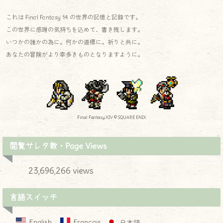
これは Final Fantasy 14 の世界の記憶と記録です。
この世界に感謝の気持ちを込めて、書き残します。
いつかの誰かの為に。何かの道標に。祈りと共に。
あなたの冒険がより幸多きものとなりますように。
Final Fantasy XIV © SQUARE ENIX
閲覧サレタ数・Page Views
23,696,266 views
言語スイッチ
English
Français