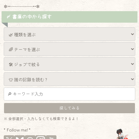
✼••┈┈┈┈┈┈┈┈┈••✼
〆 書庫の中から探す
※ 全部選択・入力しなくても検索できるよ！
* Follow me! *