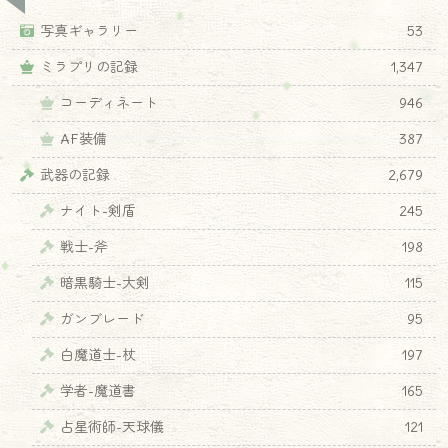
写真ギャラリー
53
ミラプリの記録
1,347
コーディネート
946
AF装備
387
武器の記録
2,679
ナイト-剣盾
245
戦士-斧
198
暗黒騎士-大剣
115
ガンブレード
95
白魔道士-杖
197
学者-魔道書
165
占星術師-天球儀
121