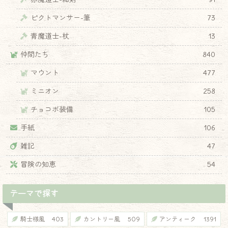
ピクトマンサー-筆
73
青魔道士-杖
13
仲間たち
840
マウント
477
♦
ミニオン
258
チョコボ装備
105
手紙
106
雑記
47
冒険の知恵
54
テーマで探す
騎士様風
403
カントリー風
509
アンティーク
1391