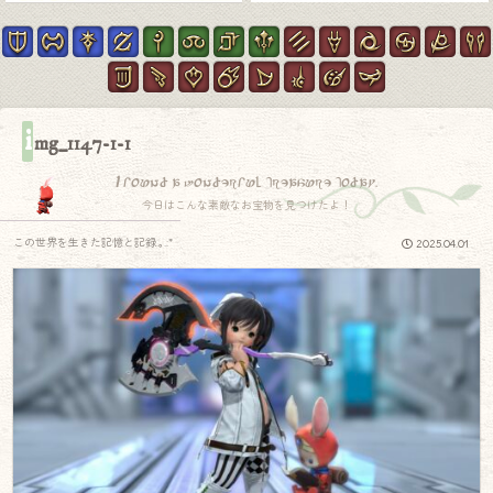
i
mg_1147-1-1
I found a wonderful treasure today.
今日はこんな素敵なお宝物を見つけたよ！
この世界を生きた記憶と記録.｡.:*
2025.04.01