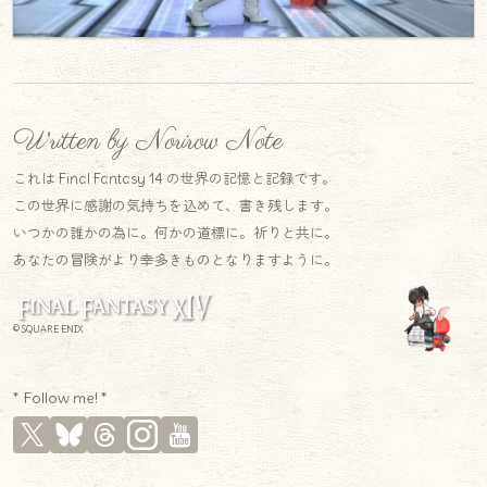
Written by Norirow Note
これは Final Fantasy 14 の世界の記憶と記録です。
この世界に感謝の気持ちを込めて、書き残します。
いつかの誰かの為に。何かの道標に。祈りと共に。
あなたの冒険がより幸多きものとなりますように。
© SQUARE ENIX
* Follow me! *