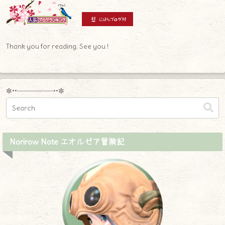
Thank you for reading. See you !
✼••┈┈┈┈┈┈┈┈┈••✼
Norirow Note エオルゼア冒険記