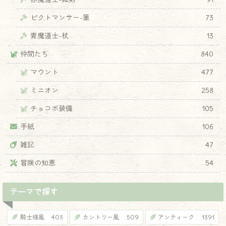
ピクトマンサー-筆
73
青魔道士-杖
13
仲間たち
840
♦
マウント
477
ミニオン
258
チョコボ装備
105
手紙
106
雑記
47
冒険の知恵
54
テーマで探す
騎士様風
403
カントリー風
509
アンティーク
1391