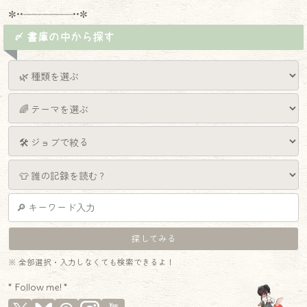
✼••┈┈┈┈┈┈┈┈┈••✼
〆 書庫の中から探す
※ 全部選択・入力しなくても検索できるよ！
* Follow me! *