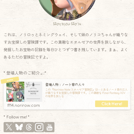
Norirow Note
これは、ノリロゥとネミングウェイ、そして妹のノリコちゃんが織りな
すお宝探しの冒険譚です。この素敵なエオルゼアの世界を旅しながら、
発掘したお宝物の記録を毎日ひとつずつ書き残しています。まぁ、よく
あるただの冒険記ですよ。
* 登場人物のご紹介.｡.:*
登場人物：ノート家の人々
この『Norirow Note エオルゼア冒険記』は―とあるノート家の三人
が織りなすお宝探しの冒険譚です。この素敵な Final Fantasy XIV
の世界を旅しな
ff14.norirow.com
* Follow me! *