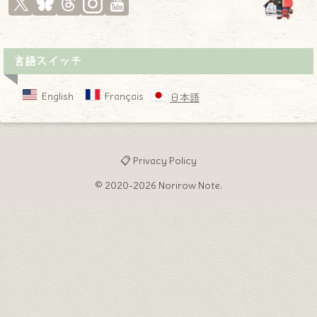
言語スイッチ
English
Français
日本語
📋 Privacy Policy
© 2020-2026 Norirow Note.