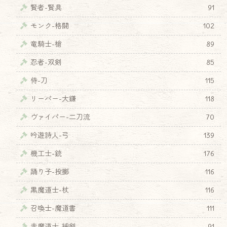
賢者-賢具
91
モンク-格闘
102
竜騎士-槍
89
忍者-双剣
85
侍-刀
115
リーパー-大鎌
118
ヴァイパー-二刀流
70
吟遊詩人-弓
139
機工士-銃
176
踊り子-投擲
116
黒魔道士-杖
116
召喚士-魔道書
111
赤魔道士-細剣
91