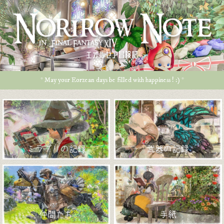
エオルゼア冒険記
* May your Eorzean days be filled with happiness ! :) *
ミラプリの記録
武器の記録
仲間たち
手紙