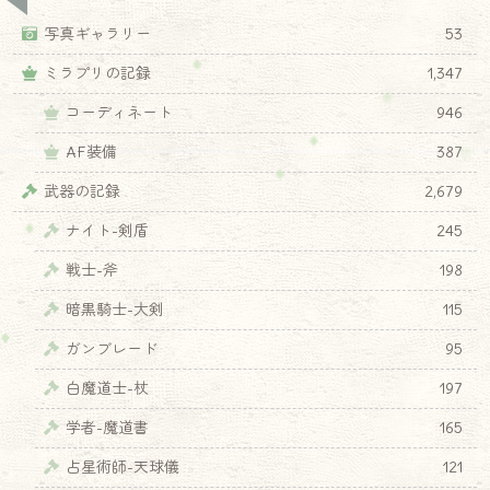
写真ギャラリー
53
ミラプリの記録
1,347
コーディネート
946
AF装備
387
武器の記録
2,679
ナイト-剣盾
245
戦士-斧
198
暗黒騎士-大剣
115
ガンブレード
95
白魔道士-杖
197
学者-魔道書
165
占星術師-天球儀
121