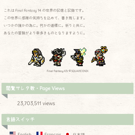
これは Final Fantasy 14 の世界の記憶と記録です。
この世界に感謝の気持ちを込めて、書き残します。
いつかの誰かの為に。何かの道標に。祈りと共に。
あなたの冒険がより幸多きものとなりますように。
Final Fantasy XIV © SQUARE ENIX
閲覧サレタ数・Page Views
23,703,511 views
言語スイッチ
English
Français