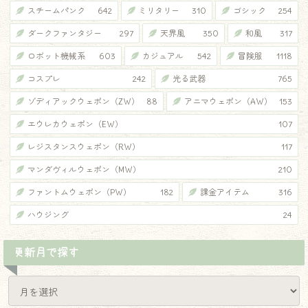
スチームパンク
642
ミリタリー
310
ゴシック
254
ダークファンタジー
297
天界風
350
和風
317
ロボット機械系
603
カジュアル
542
冒険服
1118
コスプレ
242
光る武器
765
ゾディアックウェポン（ZW）
88
アニマウェポン（AW）
153
エウレカウェポン（EW）
107
レジスタンスウェポン（RW）
117
マンダヴィルウェポン（MW）
210
ファントムウェポン（PW）
182
課金アイテム
316
ハウジング
24
更新月で探す