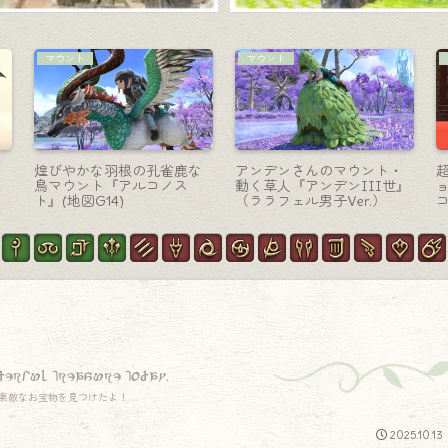
コーディネート
召喚士-魔道書
る
【ミラプリ】「高貴な裁縫
黒渦団 甲軍曹の召喚士学者
干
騎士様」コーデ（裁縫師×錬
オシャレ魔道書『ロミンサ
金術師×鍛冶師×ナイト
ングリモア』
MIX）
derful treasure today.
素敵なお宝物を見つけたよ！
2025.10.13