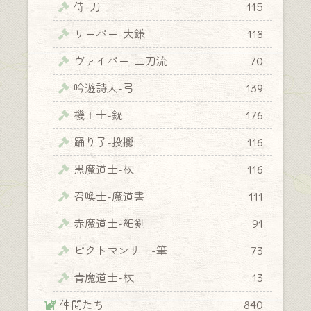
侍-刀
115
リーパー-大鎌
118
ヴァイパー-二刀流
70
吟遊詩人-弓
139
機工士-銃
176
踊り子-投擲
116
黒魔道士-杖
116
召喚士-魔道書
111
赤魔道士-細剣
91
ピクトマンサー-筆
73
青魔道士-杖
13
仲間たち
840