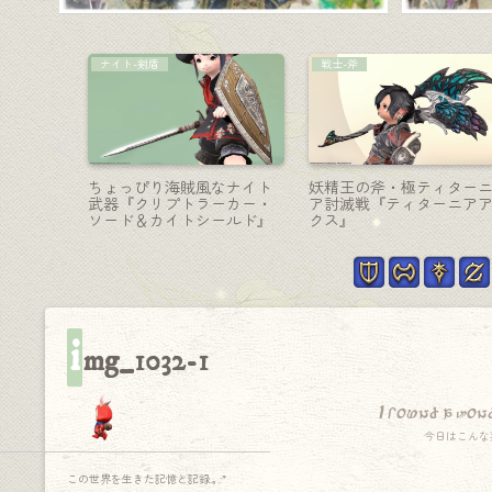
ヴァイパー-二刀流
占星術師-天球儀
ような学
鋭いトラス構造の湾曲剣・
朱雀の炎と羽根が舞い昇
ラター』
ヴァイパー二刀流武器『ト
占星術師の天球儀『朱雀
.)
ロパイオス・ダブルサーベ
支【輝】』
ル』
i
mg_1032-1
I found a won
今日はこんな
この世界を生きた記憶と記録.｡.:*