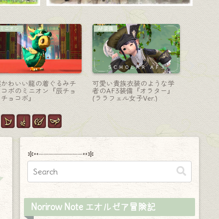
機工士-銃
マウント
侍-刀
アルシュベルドのライトボ
七大天竜 詩竜ラタトスクの
羽根と泡
ウガン？白の孤影の機工士
眷属・赤いドラゴンのマウ
なビスマ
武器『ガルシュカルバリ
ント『フィルギャ』
神刀【改
ン』(モンハンコラボ)
✼••┈┈┈┈┈┈┈┈┈••✼
Norirow Note エオルゼア冒険記