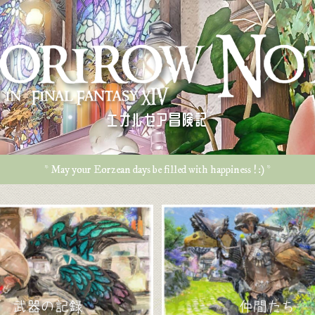
エオルゼア冒険記
* May your Eorzean days be filled with happiness ! :) *
武器の記録
仲間たち