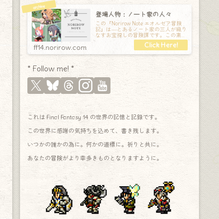
登場人物：ノート家の人々
この『Norirow Note エオルゼア冒険
記』は―とあるノート家の三人が織り
なすお宝探しの冒険譚です。この素敵
な Final Fantasy XIV の世界を旅しな
ff14.norirow.com
* Follow me! *
これは Final Fantasy 14 の世界の記憶と記録です。
この世界に感謝の気持ちを込めて、書き残します。
いつかの誰かの為に。何かの道標に。祈りと共に。
あなたの冒険がより幸多きものとなりますように。