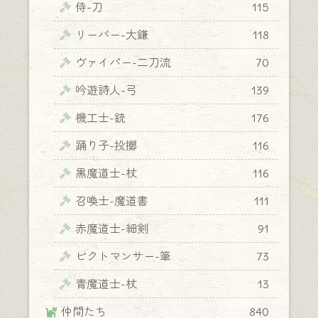
侍-刀
115
リーパー-大鎌
118
ヴァイパー-二刀流
70
吟遊詩人-弓
139
機工士-銃
176
踊り子-投擲
116
黒魔道士-杖
116
召喚士-魔道書
111
赤魔道士-細剣
91
ピクトマンサー-筆
73
青魔道士-杖
13
仲間たち
840