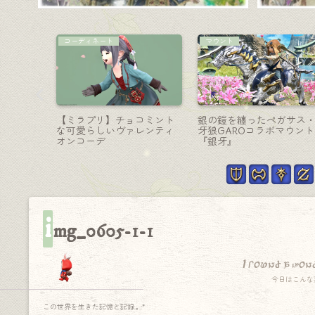
機工士-銃
賢者-賢具
ーのショ
光り方が美しいAF2機工士
極エターナルクイーンの
道士杖
銃アニマウェポン『フェル
者武器・白いファンネル
・クリー
ディナント・アウォーク』
『エターナルクイーンズ
ウィング』
i
mg_0605-1-1
I found a won
今日はこんな
この世界を生きた記憶と記録.｡.:*