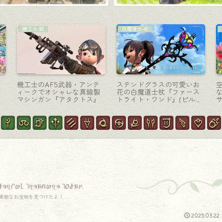
竜騎士-槍
チョコボ装備
賢
竜騎士のゾディアックウェ
クリスマスの可愛いサンタ
ポン（ZW）第一段階・伝説
衣装なチョコボ装甲『セイ
・
のレリック槍『ゲイボル
ント・バード』
グ』
derful treasure today.
素敵なお宝物を見つけたよ！
2025.03.22