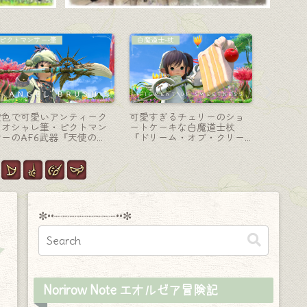
侍-刀
侍-刀
モンク-格
原始の骨角器のようなちょ
剣術練習用？おみやげ？侍
まるで掘
っと可愛い刀・侍武器『リ
の武器『木刀』(ゴールドソ
シックで
バーズブレス・ブレード』
ーサー景品)
器『ダイ
の狭間オ
層
✼••┈┈┈┈┈┈┈┈┈••✼
Norirow Note エオルゼア冒険記