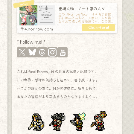
登場人物：ノート家の人々
この『Norirow Note エオルゼア冒険
記』は―とあるノート家の三人が織り
なすお宝探しの冒険譚です。この素敵
な Final Fantasy XIV の世界を旅しな
ff14.norirow.com
* Follow me! *
これは Final Fantasy 14 の世界の記憶と記録です。
この世界に感謝の気持ちを込めて、書き残します。
いつかの誰かの為に。何かの道標に。祈りと共に。
あなたの冒険がより幸多きものとなりますように。