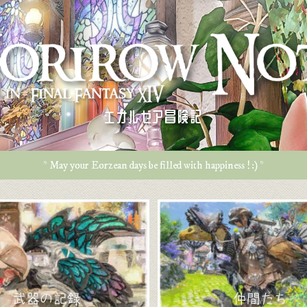
エオルゼア冒険記
* May your Eorzean days be filled with happiness ! :) *
武器の記録
仲間たち