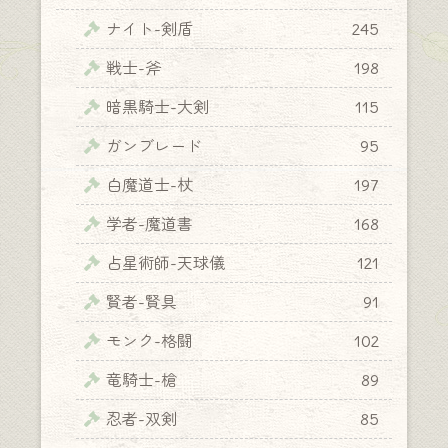
ナイト-剣盾
245
戦士-斧
198
暗黒騎士-大剣
115
ガンブレード
95
白魔道士-杖
197
学者-魔道書
168
占星術師-天球儀
121
賢者-賢具
91
モンク-格闘
102
竜騎士-槍
89
忍者-双剣
85