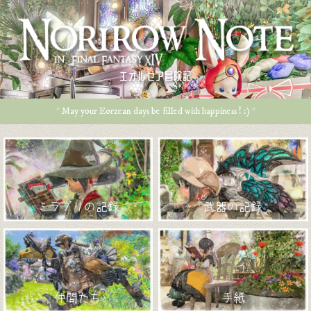
エオルゼア冒険記
* May your Eorzean days be filled with happiness ! :) *
ミラプリの記録
武器の記録
仲間たち
手紙