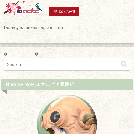
Thank you for reading. See you !
✼••┈┈┈┈┈┈┈┈┈••✼
Norirow Note エオルゼア冒険記