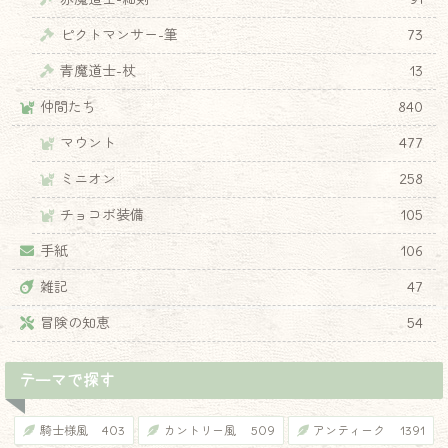
ピクトマンサー-筆
73
青魔道士-杖
13
仲間たち
840
マウント
477
ミニオン
258
チョコボ装備
105
手紙
106
雑記
47
冒険の知恵
54
テーマで探す
騎士様風
403
カントリー風
509
アンティーク
1391