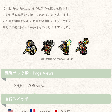
これは Final Fantasy 14 の世界の記憶と記録です。
この世界に感謝の気持ちを込めて、書き残します。
いつかの誰かの為に。何かの道標に。祈りと共に。
あなたの冒険がより幸多きものとなりますように。
Final Fantasy XIV © SQUARE ENIX
閲覧サレタ数・Page Views
23,694,208 views
言語スイッチ
English
Français