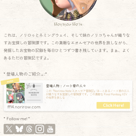
Norirow Note
これは、ノリロゥとネミングウェイ、そして妹のノリコちゃんが織りな
すお宝探しの冒険譚です。この素敵なエオルゼアの世界を旅しながら、
発掘したお宝物の記録を毎日ひとつずつ書き残しています。まぁ、よく
あるただの冒険記ですよ。
* 登場人物のご紹介.｡.:*
登場人物：ノート家の人々
この『Norirow Note エオルゼア冒険記』は―とあるノート家の三人
が織りなすお宝探しの冒険譚です。この素敵な Final Fantasy XIV
の世界を旅しな
ff14.norirow.com
* Follow me! *