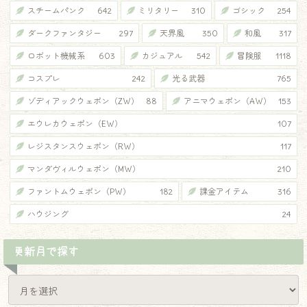
スチームパンク
642
ミリタリー
310
ゴシック
254
ダークファンタジー
297
天界風
350
和風
317
ロボット機械系
603
カジュアル
542
冒険服
1118
コスプレ
242
光る武器
765
ゾディアックウェポン（ZW）
88
アニマウェポン（AW）
153
エウレカウェポン（EW）
107
レジスタンスウェポン（RW）
117
マンダヴィルウェポン（MW）
210
ファントムウェポン（PW）
182
課金アイテム
316
ハウジング
24
更新月で探す