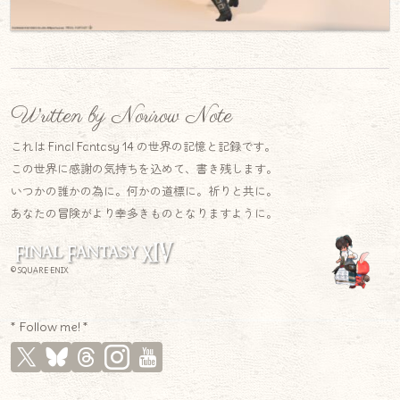
Written by Norirow Note
これは Final Fantasy 14 の世界の記憶と記録です。
この世界に感謝の気持ちを込めて、書き残します。
いつかの誰かの為に。何かの道標に。祈りと共に。
あなたの冒険がより幸多きものとなりますように。
© SQUARE ENIX
* Follow me! *