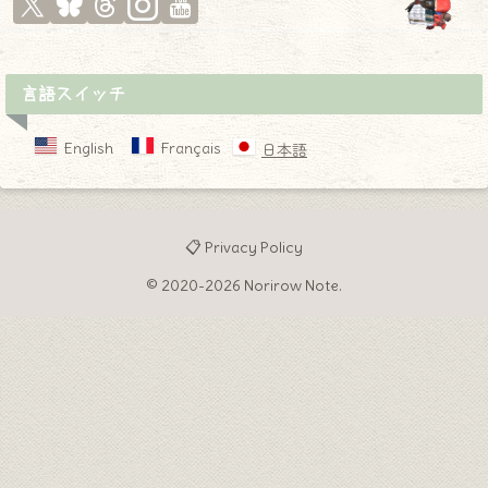
言語スイッチ
English
Français
日本語
📋 Privacy Policy
© 2020-2026 Norirow Note.