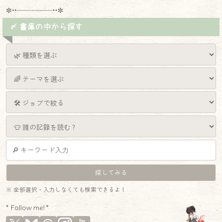
✼••┈┈┈┈┈┈┈┈┈••✼
〆 書庫の中から探す
※ 全部選択・入力しなくても検索できるよ！
* Follow me! *