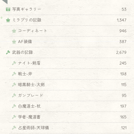
写真ギャラリー
53
ミラプリの記録
1,347
コーディネート
946
AF装備
387
武器の記録
2,679
ナイト-剣盾
245
戦士-斧
198
暗黒騎士-大剣
115
ガンブレード
95
白魔道士-杖
197
学者-魔道書
165
占星術師-天球儀
121