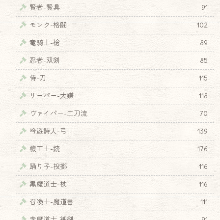
賢者-賢具
91
モンク-格闘
102
竜騎士-槍
89
忍者-双剣
85
侍-刀
115
リーパー-大鎌
118
ヴァイパー-二刀流
70
吟遊詩人-弓
139
機工士-銃
176
踊り子-投擲
116
黒魔道士-杖
116
召喚士-魔道書
111
♦
赤魔道士-細剣
91