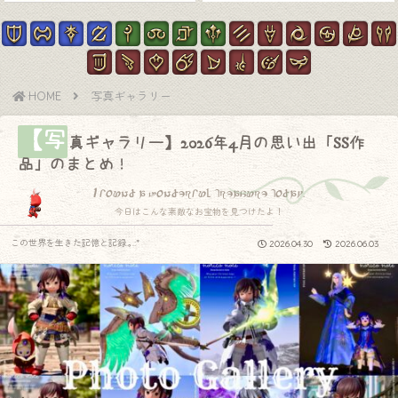
HOME
写真ギャラリー
【写
真ギャラリー】2026年4月の思い出「SS作
品」のまとめ！
I found a wonderful treasure today.
今日はこんな素敵なお宝物を見つけたよ！
この世界を生きた記憶と記録.｡.:*
2026.04.30
2026.06.03