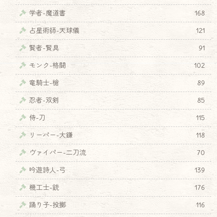
学者-魔道書
168
占星術師-天球儀
121
賢者-賢具
91
モンク-格闘
102
竜騎士-槍
89
忍者-双剣
85
侍-刀
115
リーパー-大鎌
118
ヴァイパー-二刀流
70
吟遊詩人-弓
139
機工士-銃
176
踊り子-投擲
116