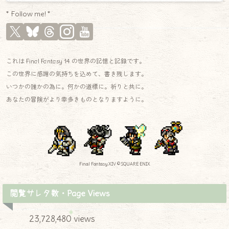
* Follow me! *
これは Final Fantasy 14 の世界の記憶と記録です。
この世界に感謝の気持ちを込めて、書き残します。
いつかの誰かの為に。何かの道標に。祈りと共に。
あなたの冒険がより幸多きものとなりますように。
Final Fantasy XIV © SQUARE ENIX
閲覧サレタ数・Page Views
23,728,480 views