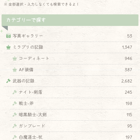
※ 全部選択・入力しなくても検索できるよ！
カテゴリーで探す
写真ギャラリー
53
ミラプリの記録
1,347
コーディネート
946
AF装備
387
武器の記録
2,682
ナイト-剣盾
245
戦士-斧
198
暗黒騎士-大剣
115
ガンブレード
95
白魔道士-杖
197