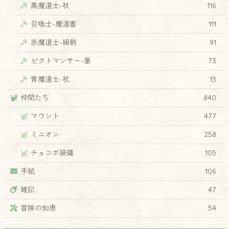
黒魔道士-杖
116
召喚士-魔道書
111
赤魔道士-細剣
91
ピクトマンサー-筆
73
青魔道士-杖
13
仲間たち
840
マウント
477
ミニオン
258
チョコボ装備
105
手紙
106
雑記
47
冒険の知恵
54