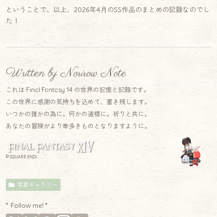
ということで、以上、2026年4月のSS作品のまとめの記録なのでし
た！
Written by Norirow Note
これは Final Fantasy 14 の世界の記憶と記録です。
この世界に感謝の気持ちを込めて、書き残します。
いつかの誰かの為に。何かの道標に。祈りと共に。
あなたの冒険がより幸多きものとなりますように。
© SQUARE ENIX
写真ギャラリー
* Follow me! *