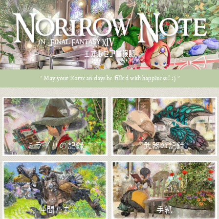
エオルゼア冒険記
* May your Eorzean days be filled with happiness ! :) *
ミラプリの記録
武器の記録
仲間たち
手紙