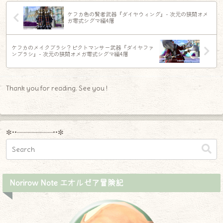
ケフカ色の賢者武器『ダイヤウィング』- 次元の狭間オメ
ガ零式シグマ編4層
ケフカのメイクブラシ？ピクトマンサー武器『ダイヤファ
ンブラシ』- 次元の狭間オメガ零式シグマ編4層
Thank you for reading. See you !
✼••┈┈┈┈┈┈┈┈┈••✼
Norirow Note エオルゼア冒険記