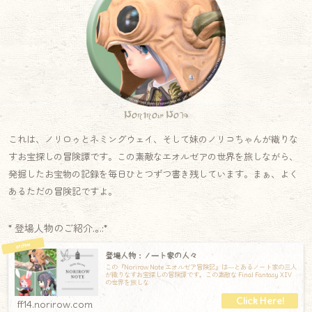
Norirow Note
これは、ノリロゥとネミングウェイ、そして妹のノリコちゃんが織りな
すお宝探しの冒険譚です。この素敵なエオルゼアの世界を旅しながら、
発掘したお宝物の記録を毎日ひとつずつ書き残しています。まぁ、よく
あるただの冒険記ですよ。
* 登場人物のご紹介.｡.:*
登場人物：ノート家の人々
この『Norirow Note エオルゼア冒険記』は―とあるノート家の三人
が織りなすお宝探しの冒険譚です。この素敵な Final Fantasy XIV
の世界を旅しな
ff14.norirow.com