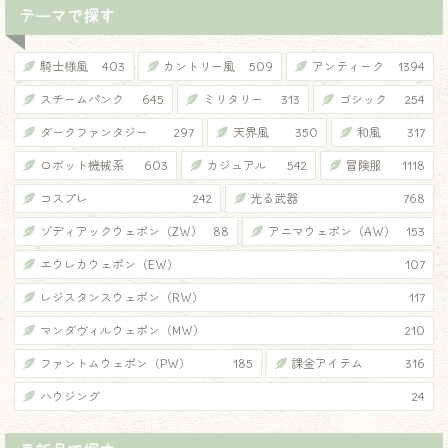
テーマで探す
騎士様風
403
カントリー風
509
アンティーク
1394
スチームパンク
645
ミリタリー
313
ゴシック
254
ダークファンタジー
297
天界風
350
和風
317
ロボット機械系
603
カジュアル
542
冒険服
1118
コスプレ
242
光る武器
768
ゾディアックウェポン（ZW）
88
アニマウェポン（AW）
153
エウレカウェポン（EW）
107
レジスタンスウェポン（RW）
117
マンダヴィルウェポン（MW）
210
ファントムウェポン（PW）
185
課金アイテム
316
ハウジング
24