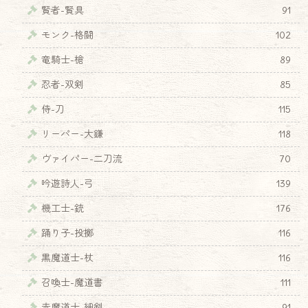
賢者-賢具
91
モンク-格闘
102
竜騎士-槍
89
忍者-双剣
85
侍-刀
115
リーパー-大鎌
118
ヴァイパー-二刀流
70
吟遊詩人-弓
139
機工士-銃
176
踊り子-投擲
116
♦
黒魔道士-杖
116
召喚士-魔道書
111
赤魔道士-細剣
91