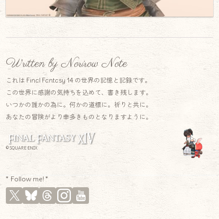
Written by Norirow Note
これは Final Fantasy 14 の世界の記憶と記録です。
この世界に感謝の気持ちを込めて、書き残します。
いつかの誰かの為に。何かの道標に。祈りと共に。
あなたの冒険がより幸多きものとなりますように。
© SQUARE ENIX
* Follow me! *