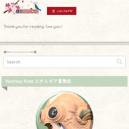
Thank you for reading. See you !
✼••┈┈┈┈┈┈┈┈┈••✼
Norirow Note エオルゼア冒険記