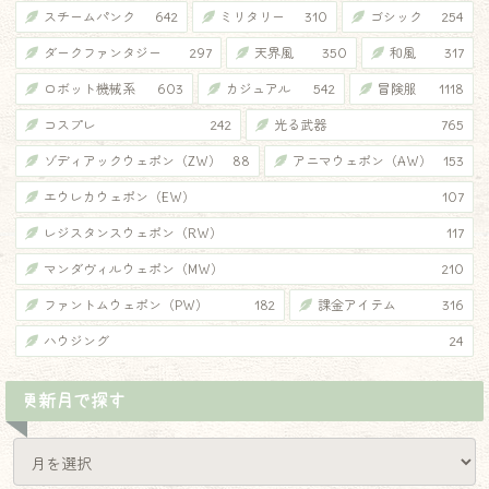
スチームパンク
642
ミリタリー
310
ゴシック
254
ダークファンタジー
297
天界風
350
和風
317
ロボット機械系
603
カジュアル
542
冒険服
1118
コスプレ
242
光る武器
765
ゾディアックウェポン（ZW）
88
アニマウェポン（AW）
153
エウレカウェポン（EW）
107
レジスタンスウェポン（RW）
117
マンダヴィルウェポン（MW）
210
ファントムウェポン（PW）
182
課金アイテム
316
ハウジング
24
更新月で探す