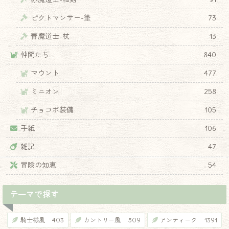
ピクトマンサー-筆
73
青魔道士-杖
13
仲間たち
840
マウント
477
ミニオン
258
チョコボ装備
105
手紙
106
雑記
47
冒険の知恵
54
テーマで探す
騎士様風
403
カントリー風
509
アンティーク
1391