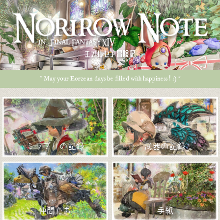
エオルゼア冒険記
* May your Eorzean days be filled with happiness ! :) *
ミラプリの記録
武器の記録
仲間たち
手紙