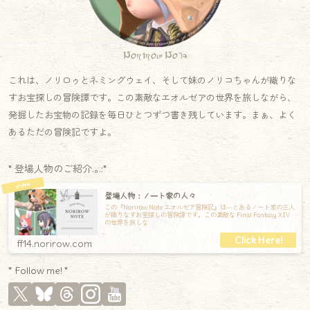
Norirow Note
これは、ノリロゥとネミングウェイ、そして妹のノリコちゃんが織りな
すお宝探しの冒険譚です。この素敵なエオルゼアの世界を旅しながら、
発掘したお宝物の記録を毎日ひとつずつ書き残しています。まぁ、よく
あるただの冒険記ですよ。
* 登場人物のご紹介.｡.:*
登場人物：ノート家の人々
この『Norirow Note エオルゼア冒険記』は―とあるノート家の三人
が織りなすお宝探しの冒険譚です。この素敵な Final Fantasy XIV
の世界を旅しな
ff14.norirow.com
* Follow me! *