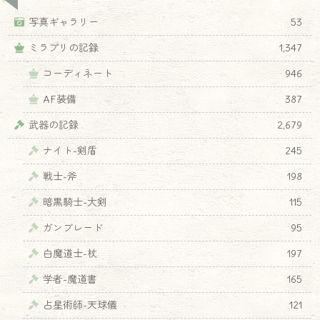
写真ギャラリー
53
ミラプリの記録
1,347
コーディネート
946
AF装備
387
武器の記録
2,679
ナイト-剣盾
245
戦士-斧
198
暗黒騎士-大剣
115
ガンブレード
95
白魔道士-杖
197
学者-魔道書
165
占星術師-天球儀
121