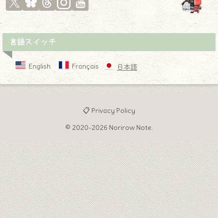
言語スイッチ
English
Français
日本語
📋 Privacy Policy
© 2020-2026 Norirow Note.