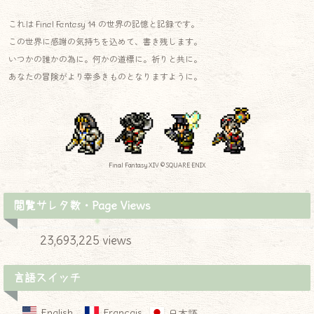
これは Final Fantasy 14 の世界の記憶と記録です。
この世界に感謝の気持ちを込めて、書き残します。
いつかの誰かの為に。何かの道標に。祈りと共に。
あなたの冒険がより幸多きものとなりますように。
Final Fantasy XIV © SQUARE ENIX
閲覧サレタ数・Page Views
23,693,225 views
言語スイッチ
English
Français