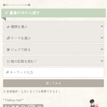
✼••┈┈┈┈┈┈┈┈┈••✼
〆 書庫の中から探す
※ 全部選択・入力しなくても検索できるよ！
* Follow me! *