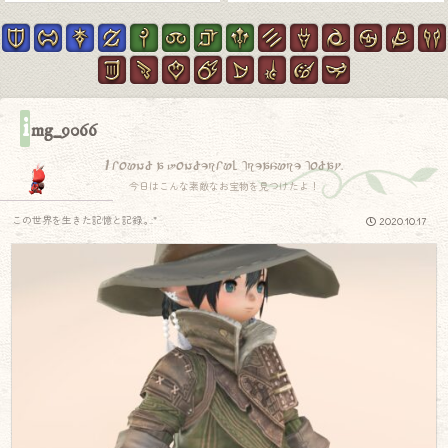
i
mg_9066
I found a wonderful treasure today.
今日はこんな素敵なお宝物を見つけたよ！
この世界を生きた記憶と記録.｡.:*
2020.10.17