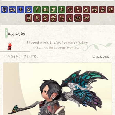
i
mg_2769
I found a wonderful treasure today.
今日はこんな素敵なお宝物を見つけたよ！
この世界を生きた記憶と記録.｡.:*
2020.06.20