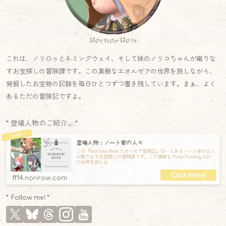
Norirow Note
これは、ノリロゥとネミングウェイ、そして妹のノリコちゃんが織りな
すお宝探しの冒険譚です。この素敵なエオルゼアの世界を旅しながら、
発掘したお宝物の記録を毎日ひとつずつ書き残しています。まぁ、よく
あるただの冒険記ですよ。
* 登場人物のご紹介.｡.:*
登場人物：ノート家の人々
この『Norirow Note エオルゼア冒険記』は―とあるノート家の三人
が織りなすお宝探しの冒険譚です。この素敵な Final Fantasy XIV
の世界を旅しな
ff14.norirow.com
* Follow me! *