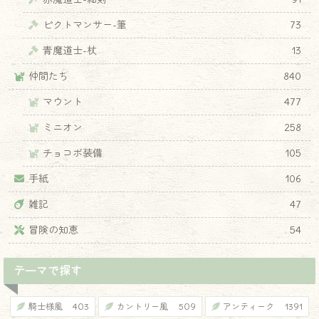
ピクトマンサー-筆
73
青魔道士-杖
13
仲間たち
840
マウント
477
ミニオン
258
チョコボ装備
105
手紙
106
雑記
47
冒険の知恵
54
テーマで探す
騎士様風
403
カントリー風
509
アンティーク
1391