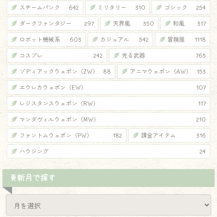
スチームパンク
642
ミリタリー
310
ゴシック
254
ダークファンタジー
297
天界風
350
和風
317
ロボット機械系
603
カジュアル
542
冒険服
1118
コスプレ
242
光る武器
765
ゾディアックウェポン（ZW）
88
アニマウェポン（AW）
153
エウレカウェポン（EW）
107
レジスタンスウェポン（RW）
117
マンダヴィルウェポン（MW）
210
ファントムウェポン（PW）
182
課金アイテム
316
ハウジング
24
更新月で探す