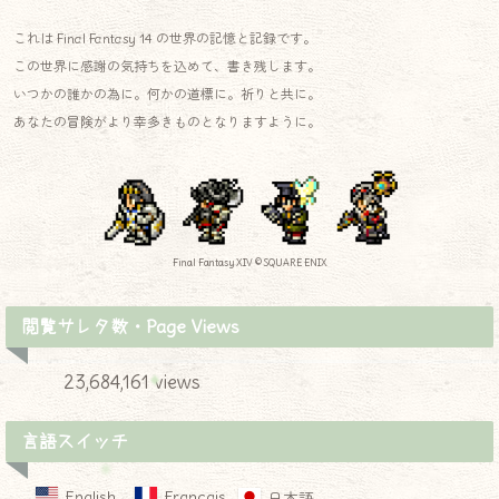
これは Final Fantasy 14 の世界の記憶と記録です。
この世界に感謝の気持ちを込めて、書き残します。
いつかの誰かの為に。何かの道標に。祈りと共に。
あなたの冒険がより幸多きものとなりますように。
Final Fantasy XIV © SQUARE ENIX
閲覧サレタ数・Page Views
23,684,161 views
言語スイッチ
English
Français