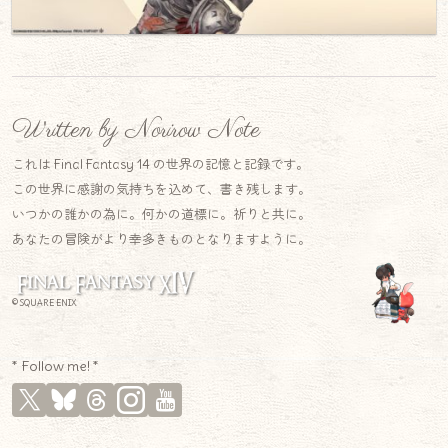
Written by Norirow Note
これは Final Fantasy 14 の世界の記憶と記録です。
この世界に感謝の気持ちを込めて、書き残します。
いつかの誰かの為に。何かの道標に。祈りと共に。
あなたの冒険がより幸多きものとなりますように。
© SQUARE ENIX
* Follow me! *