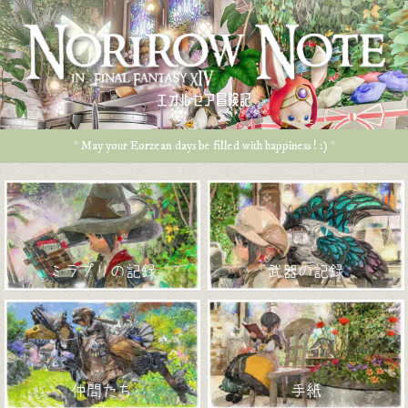
エオルゼア冒険記
* May your Eorzean days be filled with happiness ! :) *
ミラプリの記録
武器の記録
仲間たち
手紙