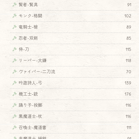
賢者-賢具
91
モンク-格闘
102
竜騎士-槍
89
忍者-双剣
85
侍-刀
115
リーパー-大鎌
118
ヴァイパー-二刀流
70
吟遊詩人-弓
139
機工士-銃
176
踊り子-投擲
116
黒魔道士-杖
116
♦
召喚士-魔道書
111
赤魔道士-細剣
91