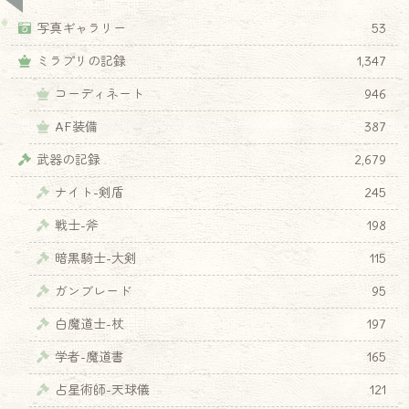
写真ギャラリー
53
ミラプリの記録
1,347
コーディネート
946
AF装備
387
武器の記録
2,679
ナイト-剣盾
245
戦士-斧
198
暗黒騎士-大剣
115
ガンブレード
95
白魔道士-杖
197
学者-魔道書
165
占星術師-天球儀
121