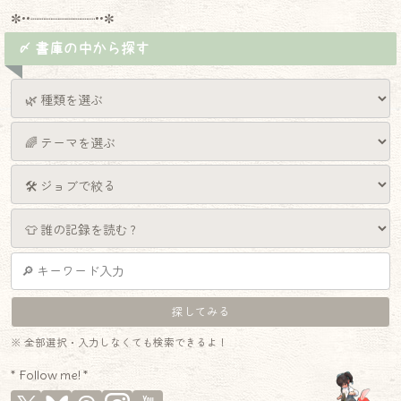
✼••┈┈┈┈┈┈┈┈┈••✼
〆 書庫の中から探す
※ 全部選択・入力しなくても検索できるよ！
* Follow me! *