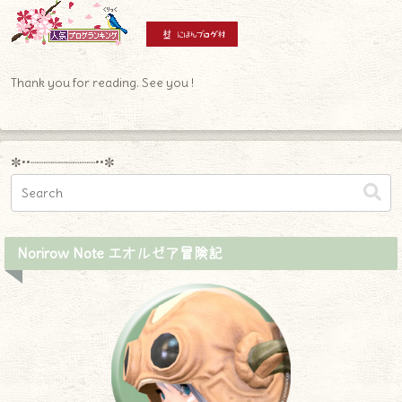
Thank you for reading. See you !
✼••┈┈┈┈┈┈┈┈┈••✼
Norirow Note エオルゼア冒険記