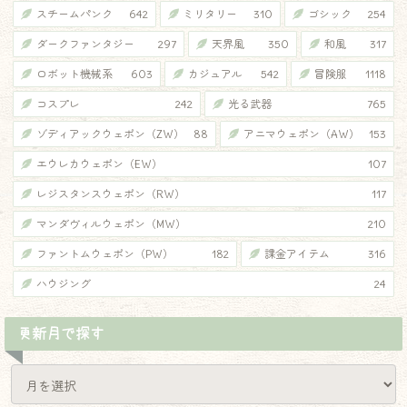
スチームパンク
642
ミリタリー
310
ゴシック
254
ダークファンタジー
297
天界風
350
和風
317
ロボット機械系
603
カジュアル
542
冒険服
1118
コスプレ
242
光る武器
765
ゾディアックウェポン（ZW）
88
アニマウェポン（AW）
153
エウレカウェポン（EW）
107
レジスタンスウェポン（RW）
117
マンダヴィルウェポン（MW）
210
ファントムウェポン（PW）
182
課金アイテム
316
ハウジング
24
更新月で探す