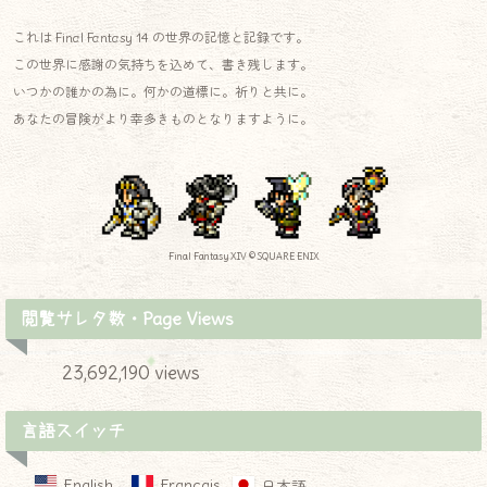
これは Final Fantasy 14 の世界の記憶と記録です。
この世界に感謝の気持ちを込めて、書き残します。
いつかの誰かの為に。何かの道標に。祈りと共に。
あなたの冒険がより幸多きものとなりますように。
Final Fantasy XIV © SQUARE ENIX
閲覧サレタ数・Page Views
23,692,190 views
言語スイッチ
English
Français