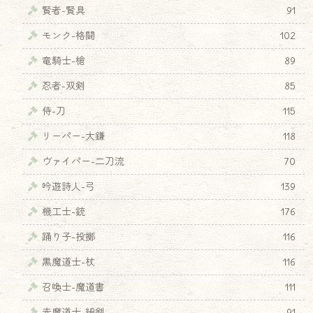
賢者-賢具
91
モンク-格闘
102
竜騎士-槍
89
忍者-双剣
85
侍-刀
115
リーパー-大鎌
118
ヴァイパー-二刀流
70
吟遊詩人-弓
139
機工士-銃
176
踊り子-投擲
116
黒魔道士-杖
116
召喚士-魔道書
111
♦
赤魔道士-細剣
91