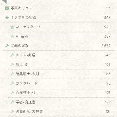
写真ギャラリー
53
ミラプリの記録
1,347
コーディネート
946
AF装備
387
武器の記録
2,679
ナイト-剣盾
245
戦士-斧
198
暗黒騎士-大剣
115
ガンブレード
95
白魔道士-杖
197
学者-魔道書
165
占星術師-天球儀
121