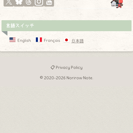
言語スイッチ
English
Français
日本語
📋 Privacy Policy
© 2020-2026 Norirow Note.