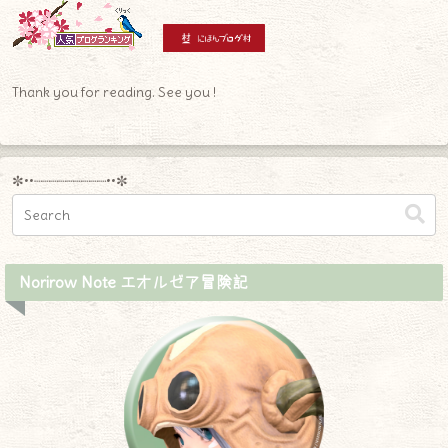
Thank you for reading. See you !
✼••┈┈┈┈┈┈┈┈┈••✼
Norirow Note エオルゼア冒険記