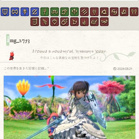
i
mg_2753
I found a wonderful treasure today.
今日はこんな素敵なお宝物を見つけたよ！
この世界を生きた記憶と記録.｡.:*
2026.05.21