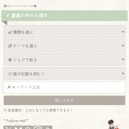
✼••┈┈┈┈┈┈┈┈┈••✼
〆 書庫の中から探す
※ 全部選択・入力しなくても検索できるよ！
* Follow me! *