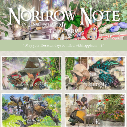
エオルゼア冒険記
* May your Eorzean days be filled with happiness ! :) *
ミラプリの記録
武器の記録
仲間たち
手紙