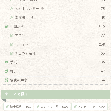
ピクトマンサー-筆
73
青魔道士-杖
13
仲間たち
840
マウント
477
ミニオン
258
チョコボ装備
105
手紙
106
雑記
47
冒険の知恵
54
テーマで探す
騎士様風
403
カントリー風
509
アンティーク
1391