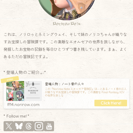
Norirow Note
これは、ノリロゥとネミングウェイ、そして妹のノリコちゃんが織りな
すお宝探しの冒険譚です。この素敵なエオルゼアの世界を旅しながら、
発掘したお宝物の記録を毎日ひとつずつ書き残しています。まぁ、よく
あるただの冒険記ですよ。
* 登場人物のご紹介.｡.:*
登場人物：ノート家の人々
この『Norirow Note エオルゼア冒険記』は―とあるノート家の三人
が織りなすお宝探しの冒険譚です。この素敵な Final Fantasy XIV
の世界を旅しな
ff14.norirow.com
* Follow me! *