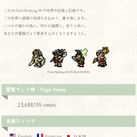
これは Final Fantasy 14 の世界の記憶と記録です。
この世界に感謝の気持ちを込めて、書き残します。
いつかの誰かの為に。何かの道標に。祈りと共に。
あなたの冒険がより幸多きものとなりますように。
Final Fantasy XIV © SQUARE ENIX
閲覧サレタ数・Page Views
23,688,135 views
言語スイッチ
English
Français