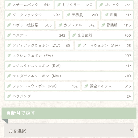
スチームパンク
642
ミリタリー
310
ゴシック
254
ダークファンタジー
297
天界風
350
和風
317
ロボット機械系
603
カジュアル
542
冒険服
1118
コスプレ
242
光る武器
765
ゾディアックウェポン（ZW）
88
アニマウェポン（AW）
153
エウレカウェポン（EW）
107
レジスタンスウェポン（RW）
117
マンダヴィルウェポン（MW）
210
ファントムウェポン（PW）
182
課金アイテム
316
ハウジング
24
更新月で探す