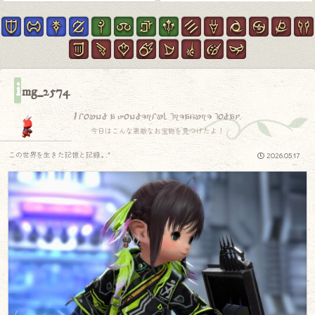
i
mg_2574
I found a wonderful treasure today.
今日はこんな素敵なお宝物を見つけたよ！
この世界を生きた記憶と記録.｡.:*
2026.05.17