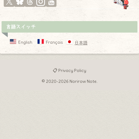
言語スイッチ
English
Français
日本語
📋 Privacy Policy
© 2020-2026 Norirow Note.