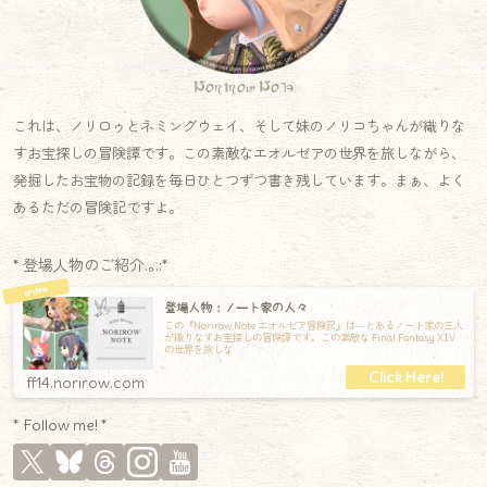
Norirow Note
これは、ノリロゥとネミングウェイ、そして妹のノリコちゃんが織りな
すお宝探しの冒険譚です。この素敵なエオルゼアの世界を旅しながら、
発掘したお宝物の記録を毎日ひとつずつ書き残しています。まぁ、よく
あるただの冒険記ですよ。
* 登場人物のご紹介.｡.:*
登場人物：ノート家の人々
この『Norirow Note エオルゼア冒険記』は―とあるノート家の三人
が織りなすお宝探しの冒険譚です。この素敵な Final Fantasy XIV
の世界を旅しな
ff14.norirow.com
* Follow me! *