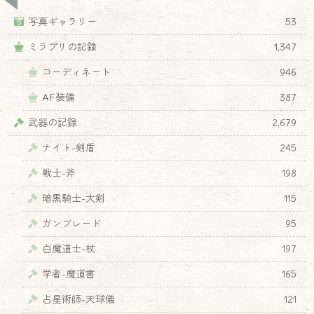
写真ギャラリー
53
ミラプリの記録
1,347
コーディネート
946
AF装備
387
武器の記録
2,679
ナイト-剣盾
245
戦士-斧
198
暗黒騎士-大剣
115
ガンブレード
95
白魔道士-杖
197
学者-魔道書
165
占星術師-天球儀
121