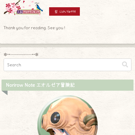
Thank you for reading. See you !
✼••┈┈┈┈┈┈┈┈┈••✼
Norirow Note エオルゼア冒険記