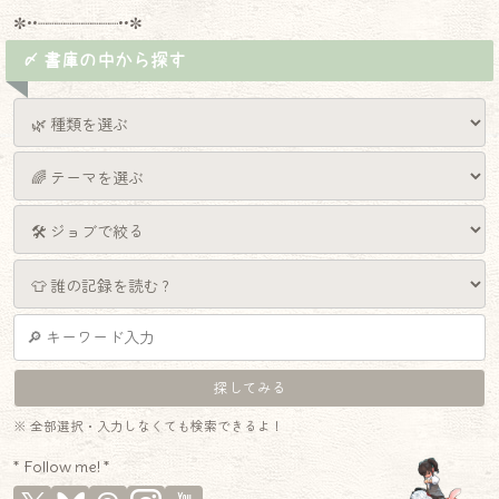
✼••┈┈┈┈┈┈┈┈┈••✼
〆 書庫の中から探す
※ 全部選択・入力しなくても検索できるよ！
* Follow me! *