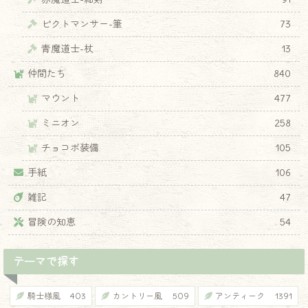
ピクトマンサー-筆
73
青魔道士-杖
13
仲間たち
840
マウント
477
ミニオン
258
チョコボ装備
105
手紙
106
雑記
47
冒険の知恵
54
テーマで探す
騎士様風
403
カントリー風
509
アンティーク
1391