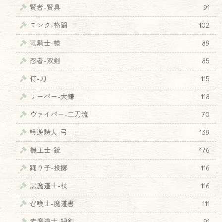
賢者-賢具
91
モンク-格闘
102
竜騎士-槍
89
忍者-双剣
85
侍-刀
115
リーパー-大鎌
118
ヴァイパー-二刀流
70
吟遊詩人-弓
139
機工士-銃
176
♦
踊り子-投擲
116
黒魔道士-杖
116
召喚士-魔道書
111
赤魔道士-細剣
91