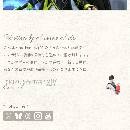
Written by Norirow Note
これは Final Fantasy 14 の世界の記憶と記録です。
この世界に感謝の気持ちを込めて、書き残します。
いつかの誰かの為に。何かの道標に。祈りと共に。
あなたの冒険がより幸多きものとなりますように。
© SQUARE ENIX
* Follow me! *