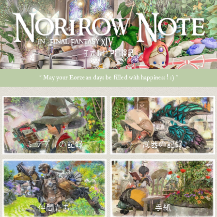
エオルゼア冒険記
* May your Eorzean days be filled with happiness ! :) *
ミラプリの記録
武器の記録
仲間たち
手紙