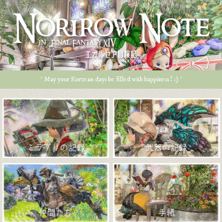
エオルゼア冒険記
* May your Eorzean days be filled with happiness ! :) *
ミラプリの記録
武器の記録
仲間たち
手紙