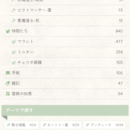
ピクトマンサー-筆
73
青魔道士-杖
13
仲間たち
840
マウント
477
ミニオン
258
チョコボ装備
105
手紙
106
雑記
47
冒険の知恵
54
テーマで探す
騎士様風
403
カントリー風
509
アンティーク
1394