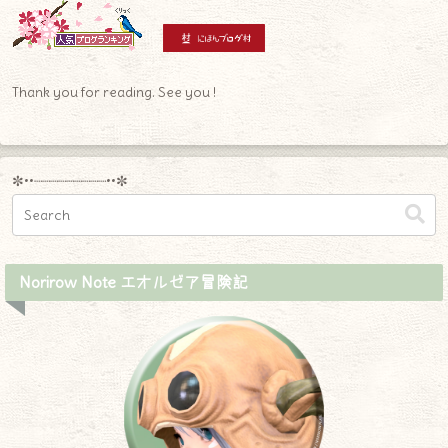
Thank you for reading. See you !
✼••┈┈┈┈┈┈┈┈┈••✼
Norirow Note エオルゼア冒険記