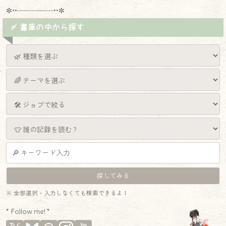
✼••┈┈┈┈┈┈┈┈┈••✼
〆 書庫の中から探す
※ 全部選択・入力しなくても検索できるよ！
* Follow me! *