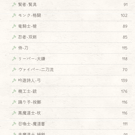
賢者-賢具
91
モンク-格闘
102
竜騎士-槍
89
忍者-双剣
85
侍-刀
115
リーパー-大鎌
118
ヴァイパー-二刀流
70
吟遊詩人-弓
139
機工士-銃
176
踊り子-投擲
116
黒魔道士-杖
116
召喚士-魔道書
111
赤魔道士-細剣
91
♦