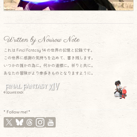
Written by Norirow Note
これは Final Fantasy 14 の世界の記憶と記録です。
この世界に感謝の気持ちを込めて、書き残します。
いつかの誰かの為に。何かの道標に。祈りと共に。
あなたの冒険がより幸多きものとなりますように。
© SQUARE ENIX
* Follow me! *