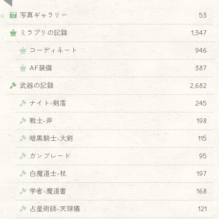
写真ギャラリー
53
ミラプリの記録
1,347
コーディネート
946
AF装備
387
武器の記録
2,682
ナイト-剣盾
245
戦士-斧
198
暗黒騎士-大剣
115
ガンブレード
95
白魔道士-杖
197
学者-魔道書
168
占星術師-天球儀
121