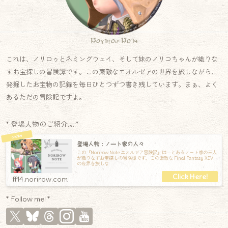
Norirow Note
これは、ノリロゥとネミングウェイ、そして妹のノリコちゃんが織りな
すお宝探しの冒険譚です。この素敵なエオルゼアの世界を旅しながら、
発掘したお宝物の記録を毎日ひとつずつ書き残しています。まぁ、よく
あるただの冒険記ですよ。
* 登場人物のご紹介.｡.:*
登場人物：ノート家の人々
この『Norirow Note エオルゼア冒険記』は―とあるノート家の三人
が織りなすお宝探しの冒険譚です。この素敵な Final Fantasy XIV
の世界を旅しな
ff14.norirow.com
* Follow me! *