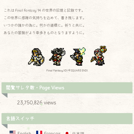
これは Final Fantasy 14 の世界の記憶と記録です。
この世界に感謝の気持ちを込めて、書き残します。
いつかの誰かの為に。何かの道標に。祈りと共に。
あなたの冒険がより幸多きものとなりますように。
Final Fantasy XIV © SQUARE ENIX
閲覧サレタ数・Page Views
23,750,826 views
言語スイッチ
English
Français