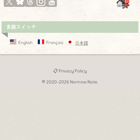
言語スイッチ
English
Français
日本語
📋 Privacy Policy
© 2020-2026 Norirow Note.