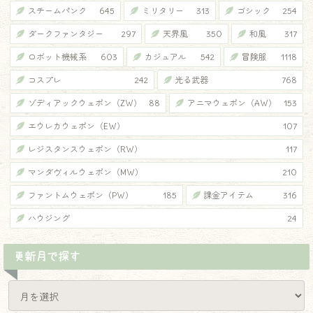
スチームパンク
645
ミリタリー
313
ゴシック
254
ダークファンタジー
297
天界風
350
和風
317
ロボット機械系
603
カジュアル
542
冒険服
1118
コスプレ
242
光る武器
768
ゾディアックウェポン（ZW）
88
アニマウェポン（AW）
153
エウレカウェポン（EW）
107
レジスタンスウェポン（RW）
117
マンダヴィルウェポン（MW）
210
ファントムウェポン（PW）
185
課金アイテム
316
ハウジング
24
更新月で探す