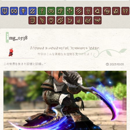
i
mg_0538
I found a wonderful treasure today.
今日はこんな素敵なお宝物を見つけたよ！
この世界を生きた記憶と記録.｡.:*
2025.10.03