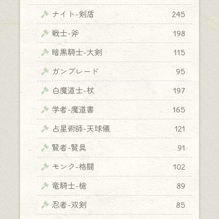
ナイト-剣盾
245
戦士-斧
198
暗黒騎士-大剣
115
ガンブレード
95
白魔道士-杖
197
学者-魔道書
165
占星術師-天球儀
121
賢者-賢具
91
モンク-格闘
102
竜騎士-槍
89
忍者-双剣
85