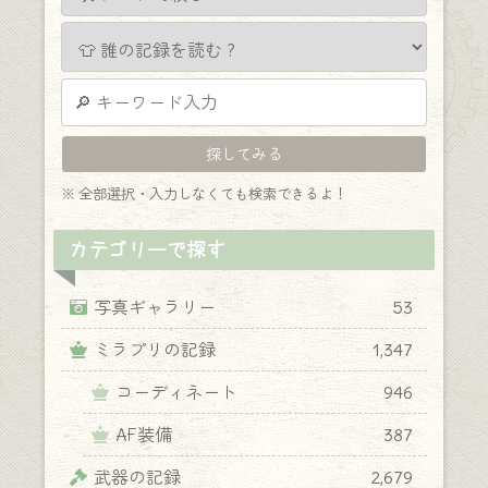
※ 全部選択・入力しなくても検索できるよ！
カテゴリーで探す
写真ギャラリー
53
ミラプリの記録
1,347
コーディネート
946
AF装備
387
武器の記録
2,679