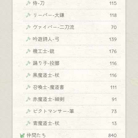
侍-刀
115
リーパー-大鎌
118
ヴァイパー-二刀流
70
吟遊詩人-弓
139
機工士-銃
176
踊り子-投擲
116
黒魔道士-杖
116
召喚士-魔道書
111
赤魔道士-細剣
91
ピクトマンサー-筆
73
青魔道士-杖
13
仲間たち
840