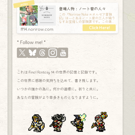
登場人物：ノート家の人々
この『Norirow Note エオルゼア冒険
記』は―とあるノート家の三人が織り
なすお宝探しの冒険譚です。この素敵
な Final Fantasy XIV の世界を旅しな
ff14.norirow.com
* Follow me! *
これは Final Fantasy 14 の世界の記憶と記録です。
この世界に感謝の気持ちを込めて、書き残します。
いつかの誰かの為に。何かの道標に。祈りと共に。
あなたの冒険がより幸多きものとなりますように。