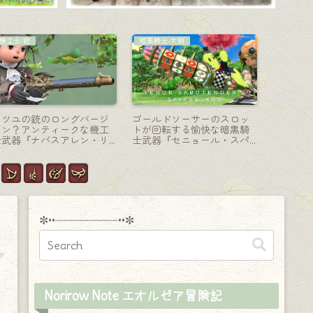
ナイト-剣盾
モンク-格闘
学者-魔道
サボテンダーの可愛いナイ
クラシックでカッコいい鉄
学者魔道
ト武器・ゴールドソーサー
の爪！モンク武器『ハウリ
ン・コー
景品『セニョール・ブレー
ングタロン』
期アルフ
ド＆シールド』
本に寄せ
✼••┈┈┈┈┈┈┈┈┈••✼
Norirow Note エオルゼア冒険記