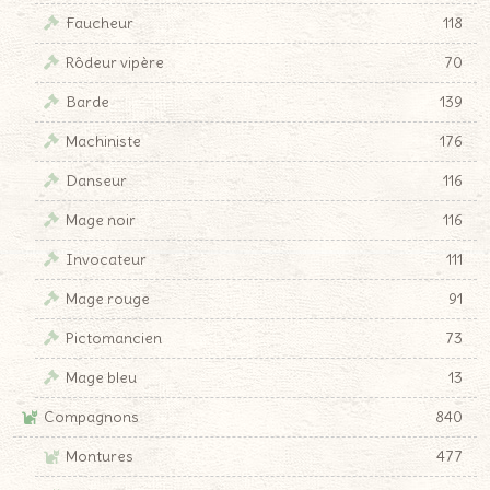
Faucheur
118
Rôdeur vipère
70
Barde
139
Machiniste
176
Danseur
116
Mage noir
116
Invocateur
111
Mage rouge
91
Pictomancien
73
Mage bleu
13
Compagnons
840
Montures
477