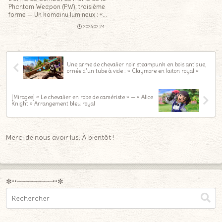
Phantom Weapon (PW), troisième
forme — Un komainu lumineux : «
Jamadhars fantômes obscurum »
2026.02.24
Une arme de chevalier noir steampunk en bois antique,
ornée d’un tube à vide : « Claymore en laiton royal »
[Mirages] « Le chevalier en robe de camériste » — « Alice
Knight » Arrangement bleu royal
Merci de nous avoir lus. À bientôt !
✼••┈┈┈┈┈┈┈┈┈••✼