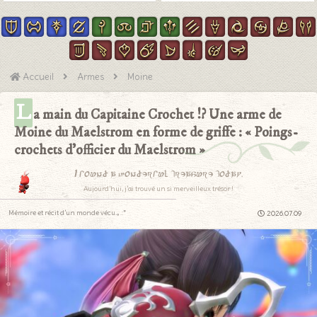
Accueil
Armes
Moine
L
a main du Capitaine Crochet !? Une arme de
Moine du Maelstrom en forme de griffe : « Poings-
crochets d’officier du Maelstrom »
I found a wonderful treasure today.
Aujourd’hui, j’ai trouvé un si merveilleux trésor !
Mémoire et récit d’un monde vécu.｡.:*
2026.07.09