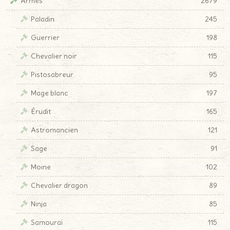
Armes
2679
Paladin
245
Guerrier
198
Chevalier noir
115
Pistosabreur
95
Mage blanc
197
Érudit
165
Astromancien
121
Sage
91
Moine
102
Chevalier dragon
89
Ninja
85
Samouraï
115