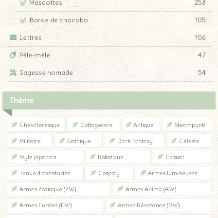
Mascottes
258
Barde de chocobo
105
Lettres
106
Pêle-mêle
47
Sagesse nomade
54
Thème
Chevaleresque
Cottagecore
Antique
Steampunk
Militaire
Gothique
Dark Fantasy
Céleste
Style japonais
Robotique
Casual
Tenue d’aventurier
Cosplay
Armes lumineuses
Armes Zodiaque (ZW)
Armes Anima (AW)
Armes Eurêka (EW)
Armes Résistance (RW)