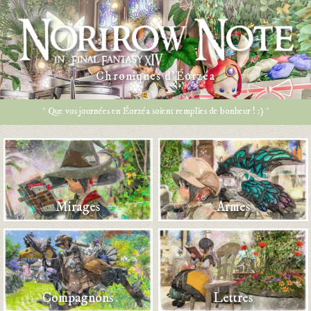
Chroniques d’Éorzéa
* Que vos journées en Éorzéa soient remplies de bonheur ! :) *
Mirages
Armes
Compagnons
Lettres