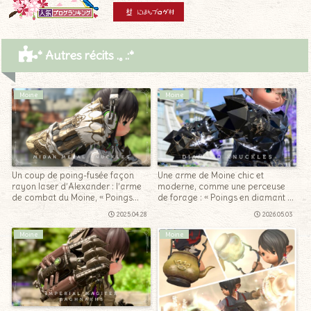
Moine
Moine
Un coup de poing-fusée façon
Une arme de Moine chic et
rayon laser d’Alexander : l’arme
moderne, comme une perceuse
de combat du Moine, « Poings
de forage : « Poings en diamant »
métalliques midins »
– Sigmastice v4.0 (sadique)
2025.04.28
2026.05.03
Moine
Moine