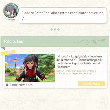
J’adore Peter Pan, alors ça me rend plutôt heureuse
♪
norico
♦♦♦
Récits liés
[Mirages] « La splendide chevalière
de la marine » – Tenue arrangée à
partir de la Jaque de lieutenant du
Maelstrom
Ceci est le récit d'un glamour d'uniforme
militaire parmi les préférés de norico.La
ff14.norirow.com