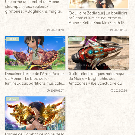
Une arme de combat de Moine
steampunk aux rouleaux
giratoires : « Baghnakhs magitek
[Bouilloire Zodiaque] La bouilloire
impériaux »
brûlante et lumineuse, arme du
Moine « Kettle Knuckle (Zenith &
Nexus) »
2025.11.20
2021.03.25
Moine
Moine
Deuxième forme de l’Arme Anima
Griffes électroniques mécaniques
du Moine – Le bloc de fer
du Moine « Baghnakhs des
lumineux aux partitions musicales
Amazones » (Le Sanctuaire du
« Soleil-levant éveillés »
Serment, extrême)
2025.03.07
2026.07.24
Moine
L’arme de Combat de Moine de la