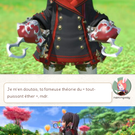
Je m’en doutais, ta fameuse théorie du « tout-
puissant éther », mdr.
namingway