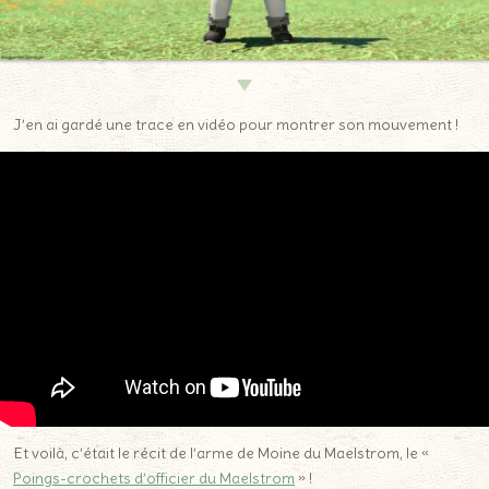
▼
J’en ai gardé une trace en vidéo pour montrer son mouvement !
Et voilà, c’était le récit de l’arme de Moine du Maelstrom, le «
Poings-crochets d’officier du Maelstrom
» !